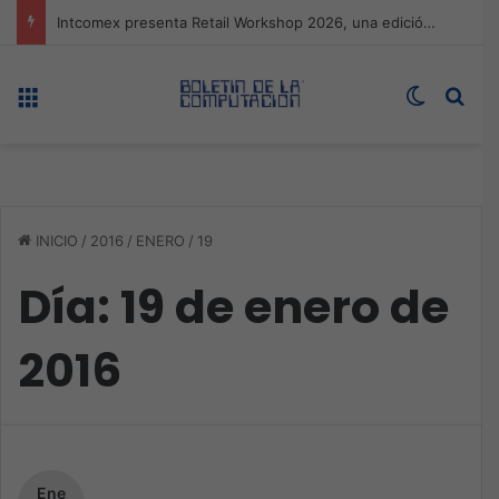
Expo technology CDMX, nueva sede con récord de audiencia
Menú
Switch s
Bus
INICIO
/
2016
/
ENERO
/
19
Día:
19 de enero de
2016
Ene