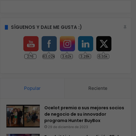
SÍGUENOS Y DALE ME GUSTA :)
276
63.02k
3.62k
3.28k
6.55k
Popular
Reciente
Ocelot premia a sus mejores socios
de negocio de su innovador
programa Hunter BuyBox
29 de diciembre de 2023