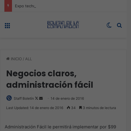
Expo technology CDMX, nueva sede con récord de audiencia
Menú
Switch s
Bus
INICIO
/
ALL
Negocios claros,
administración fácil
Follow
Send
Staff Boletín
14 de enero de 2016
on
an
Last Updated: 14 de enero de 2016
34
3 minutos de lectura
X
email
Administración Fácil le permitirá implementar por $99