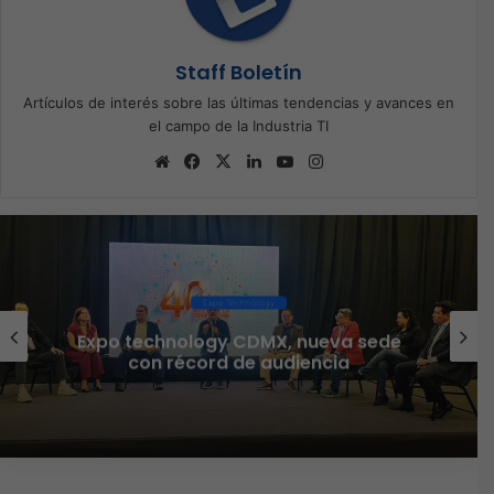
Staff Boletín
Artículos de interés sobre las últimas tendencias y avances en
el campo de la Industria TI
Sitio
Facebook
X
LinkedIn
YouTube
Instagram
web
Ciberseguridad
Veeam nombra a Fernando Zambrana
Country Manager para México