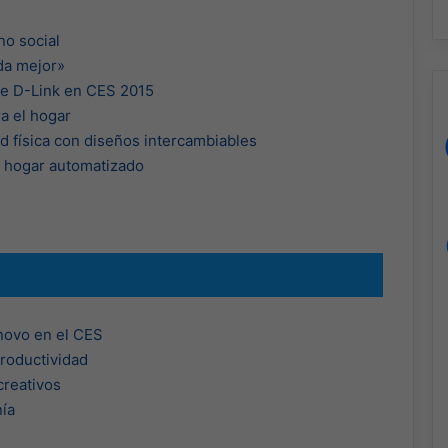
no social
da mejor»
 de D-Link en CES 2015
a el hogar
ad física con diseños intercambiables
l hogar automatizado
novo en el CES
roductividad
creativos
ía