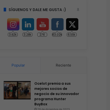
SÍGUENOS Y DALE ME GUSTA :)
3.62k
3.28k
276
63.02k
6.55k
Popular
Reciente
Ocelot premia a sus
mejores socios de
negocio de su innovador
programa Hunter
BuyBox
29 de diciembre de 2023