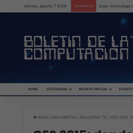
viernes, agosto 7 2026
Tendencias
Veeam nombra a F
HOME
CATEGORIAS
REVISTA VIRTUAL
EVENTO
INICIO
/
MAYORISTAS
/
INDUSTRIA TIC
/
CES 2015: 