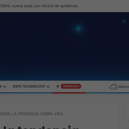
ernando Zambrana Country Manager para México
S
EXPO TECHNOLOGY
✆
ANUNCIATE
Mexico
DONDE LA TENDENCIA COBRA VIDA