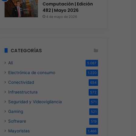
Computación | Edición
482 | Mayo 2026
4 de mayo de 2026
CATEGORÍAS
All
5.087
Electrónica de consumo
1.220
Conectividad
654
Infraestructura
572
Seguridad y Videovigilancia
571
Gaming
521
Software
519
Mayoristas
1.466