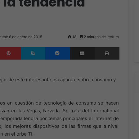
 la tendencia
ated: 6 de enero de 2015
18
2 minutos de lectura
inkedIn
Pinterest
Skype
Messenger
Compartir por correo electrónico
Imprimir
mejor de este interesante escaparate sobre consumo y
sos en cuestión de tecnología de consumo se hacen
izan en las Vegas, Nevada. Se trata del International
mporada tendrá por temas principales el Internet de
, los mejores dispositivos de las firmas que a nivel
n en el orbe TI.