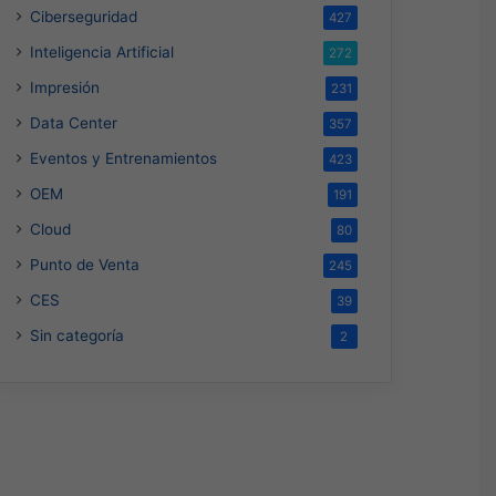
Ciberseguridad
427
Inteligencia Artificial
272
Impresión
231
Data Center
357
Eventos y Entrenamientos
423
OEM
191
Cloud
80
Punto de Venta
245
CES
39
Sin categoría
2