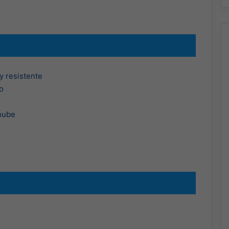
y resistente
o
 nube