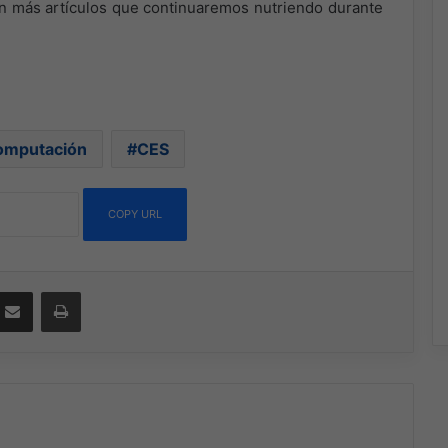
con más artículos que continuaremos nutriendo durante
Computación
CES
COPY URL
ssenger
Compartir por correo electrónico
Imprimir