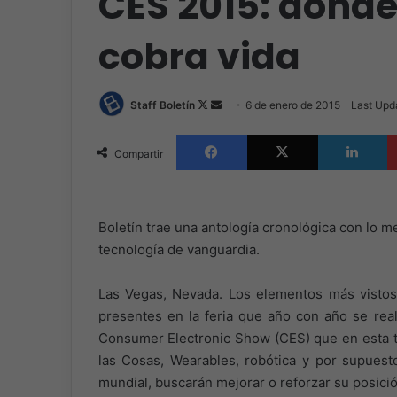
CES 2015: donde
cobra vida
Follow
Send
Staff Boletín
6 de enero de 2015
Last Upd
on
an
Facebook
X
L
X
email
Compartir
Boletín trae una antología cronológica con lo 
tecnología de vanguardia.
Las Vegas, Nevada. Los elementos más visto
presentes en la feria que año con año se real
Consumer Electronic Show (CES) que en esta te
las Cosas, Wearables, robótica y por supuesto
mundial, buscarán mejorar o reforzar su posició