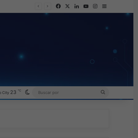
Facebook
X
LinkedIn
YouTube
Instagram
Barra lateral
℃
Switch skin
23
BUSCAR
 City
POR