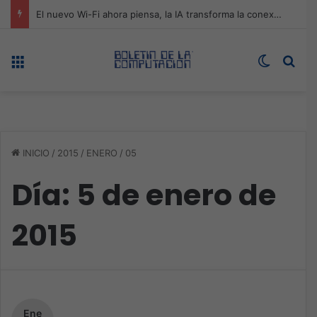
ASUS redefine la productividad y el gaming con la experiencia Duo
Menú
Switch s
Bus
INICIO
/
2015
/
ENERO
/
05
Día:
5 de enero de
2015
Ene