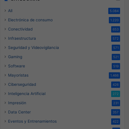
All
5.084
Electrónica de consumo
1.220
Conectividad
653
Infraestructura
572
Seguridad y Videovigilancia
571
Gaming
521
Software
519
Mayoristas
1.466
Ciberseguridad
426
Inteligencia Artificial
272
Impresión
231
Data Center
357
Eventos y Entrenamientos
422