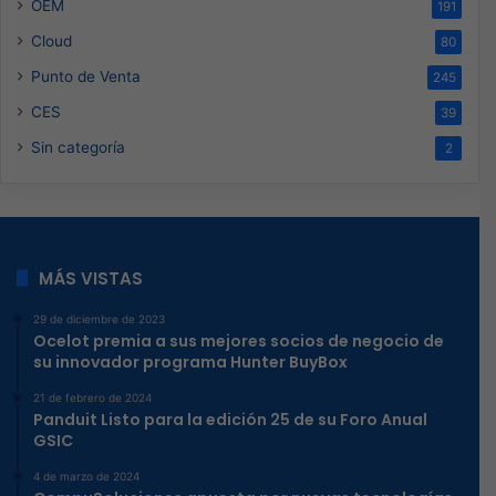
OEM
191
Cloud
80
Punto de Venta
245
CES
39
Sin categoría
2
MÁS VISTAS
29 de diciembre de 2023
Ocelot premia a sus mejores socios de negocio de
su innovador programa Hunter BuyBox
21 de febrero de 2024
Panduit Listo para la edición 25 de su Foro Anual
GSIC
4 de marzo de 2024