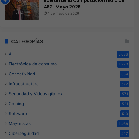
Boletín de la Computación | Edición
482 | Mayo 2026
4 de mayo de 2026
CATEGORÍAS
All
5.086
Electrónica de consumo
1.220
Conectividad
654
Infraestructura
572
Seguridad y Videovigilancia
571
Gaming
521
Software
519
Mayoristas
1.466
Ciberseguridad
427