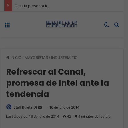
Omada presenta los nuevos Fusion Gateways que simplifican la implementación, reducen costos y aumentan la eficiencia operativa
Menú
Switch s
Bus
INICIO
/
MAYORISTAS
/
INDUSTRIA TIC
Refrescar al Canal,
promesa de Intel ante la
tendencia
Follow
Send
Staff Boletín
16 de julio de 2014
on
an
Last Updated: 16 de julio de 2014
42
4 minutos de lectura
X
email