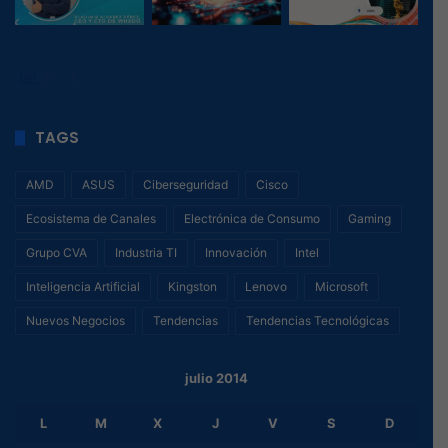
23
, 1
TAGS
AMD
ASUS
Ciberseguridad
Cisco
Ecosistema de Canales
Electrónica de Consumo
Gaming
Grupo CVA
Industria TI
Innovación
Intel
Inteligencia Artificial
Kingston
Lenovo
Microsoft
Nuevos Negocios
Tendencias
Tendencias Tecnológicas
julio 2014
L
M
X
J
V
S
D