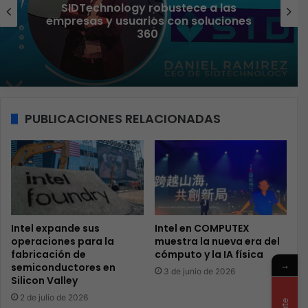
Liderazgo femenino que transforma el
sector TI
PUBLICACIONES RELACIONADAS
Intel expande sus
Intel en COMPUTEX
operaciones para la
muestra la nueva era del
fabricación de
cómputo y la IA física
→
semiconductores en
3 de junio de 2026
Silicon Valley
2 de julio de 2026