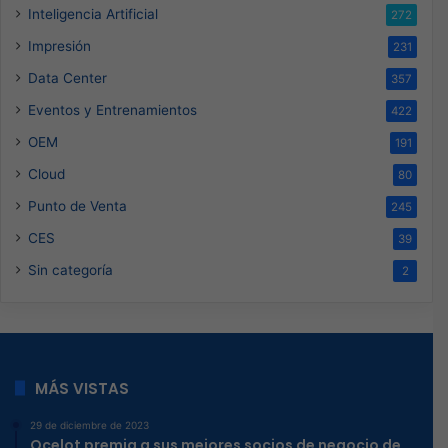
Inteligencia Artificial
272
Impresión
231
Data Center
357
Eventos y Entrenamientos
422
OEM
191
Cloud
80
Punto de Venta
245
CES
39
Sin categoría
2
MÁS VISTAS
29 de diciembre de 2023
Ocelot premia a sus mejores socios de negocio de