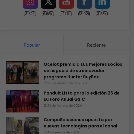
3.62k
6.55k
276
63.02k
3.28k
Popular
Reciente
Ocelot premia a sus mejores socios
de negocio de su innovador
programa Hunter BuyBox
29 de diciembre de 2023
Panduit Listo para la edición 25 de
su Foro Anual GSIC
21 de febrero de 2024
CompuSoluciones apuesta por
nuevas tecnologías para el canal
4 de marzo de 2024