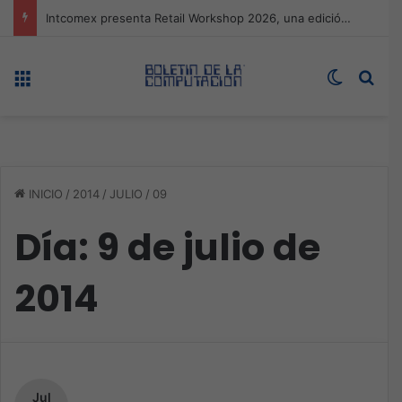
Expo technology CDMX, nueva sede con récord de audiencia
Menú
Switch s
Bus
INICIO
/
2014
/
JULIO
/
09
Día:
9 de julio de
2014
Jul