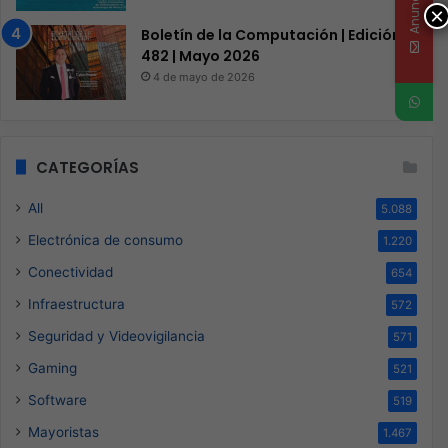
Anunciate
×
Boletín de la Computación | Edición
482 | Mayo 2026
4 de mayo de 2026
CATEGORÍAS
All
5.088
Electrónica de consumo
1.220
Conectividad
654
Infraestructura
572
Seguridad y Videovigilancia
571
Gaming
521
Software
519
Mayoristas
1.467