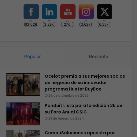
63.02k
3.28k
276
3.62k
6.55k
Popular
Reciente
Ocelot premia a sus mejores socios
de negocio de su innovador
programa Hunter BuyBox
29 de diciembre de 2023
Panduit Listo para la edición 25 de
su Foro Anual GSIC
21 de febrero de 2024
CompuSoluciones apuesta por