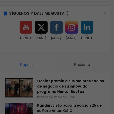
SÍGUENOS Y DALE ME GUSTA :)
276
6.55k
63.02k
3.62k
3.28k
Popular
Reciente
Ocelot premia a sus mejores socios
de negocio de su innovador
programa Hunter BuyBox
29 de diciembre de 2023
Panduit Listo para la edición 25 de
su Foro Anual GSIC