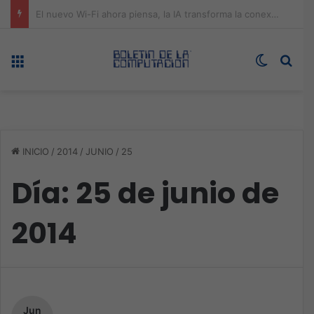
ASUS redefine la productividad y el gaming con la experiencia Duo
Menú
Switch s
Bus
INICIO
/
2014
/
JUNIO
/
25
Día:
25 de junio de
2014
Jun