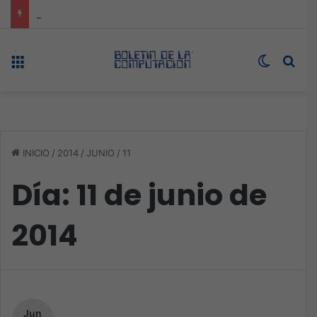
ASUS redefine la productividad y el gaming con la experiencia Duo
Menú
Switch s
Bus
INICIO
/
2014
/
JUNIO
/
11
Día:
11 de junio de
2014
Jun