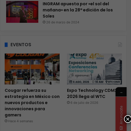
INGRAM apuesta por «el sol del
mañana» en la 28ª edición de los
Soles
26 de marzo de 2024
EVENTOS
Cougar refuerza su
Expo Technology CDMX
→
estrategia en México con
2026 llega al WTC
nuevos productos e
6 de julio de 2026
Anunciate
innovaciones para
gamers
×
Hace 4 semanas