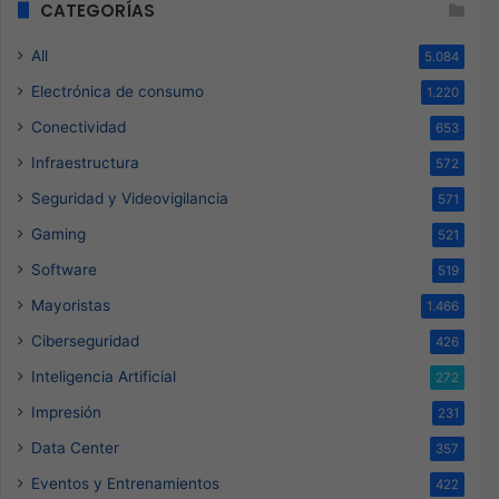
CATEGORÍAS
All
5.084
Electrónica de consumo
1.220
Conectividad
653
Infraestructura
572
Seguridad y Videovigilancia
571
Gaming
521
Software
519
Mayoristas
1.466
Ciberseguridad
426
Inteligencia Artificial
272
Impresión
231
Data Center
357
Eventos y Entrenamientos
422