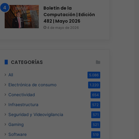
Boletín de la
Computación | Edición
482 | Mayo 2026
4 de mayo de 2026
CATEGORÍAS
All
5.086
Electrónica de consumo
1.220
Conectividad
654
Infraestructura
572
Seguridad y Videovigilancia
571
Gaming
521
Software
519