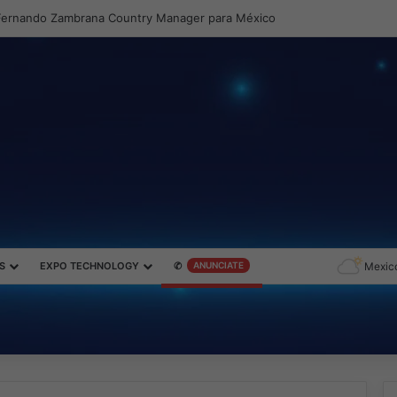
ernando Zambrana Country Manager para México
S
EXPO TECHNOLOGY
✆
ANUNCIATE
Mexico