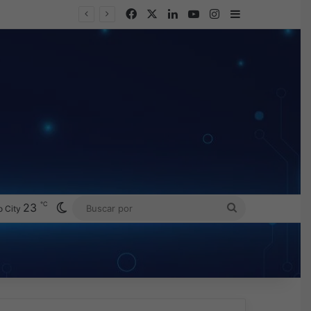
Facebook
X
LinkedIn
YouTube
Instagram
Barra lateral
℃
Switch skin
23
BUSCAR
 City
POR