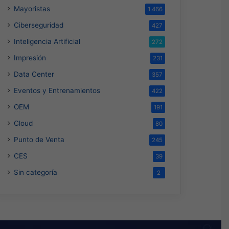
Mayoristas
1.466
Ciberseguridad
427
Inteligencia Artificial
272
Impresión
231
Data Center
357
Eventos y Entrenamientos
422
OEM
191
Cloud
80
Punto de Venta
245
CES
39
Sin categoría
2