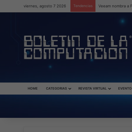
viernes, agosto 7 2026
Tendencias
Veeam nombra a F
HOME
CATEGORIAS
REVISTA VIRTUAL
EVENTO