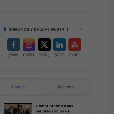
SÍGUENOS Y DALE ME GUSTA :)
63.02k
3.62k
6.55k
3.28k
276
Popular
Reciente
Ocelot premia a sus
mejores socios de