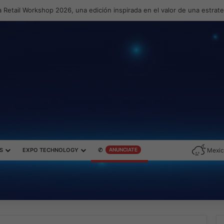
 Retail Workshop 2026, una edición inspirada en el valor de una estrat
S
EXPO TECHNOLOGY
✆
ANUNCIATE
Mexic