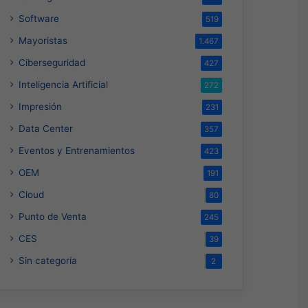
Software
519
Mayoristas
1.467
Ciberseguridad
427
Inteligencia Artificial
272
Impresión
231
Data Center
357
Eventos y Entrenamientos
423
OEM
191
Cloud
80
Punto de Venta
245
CES
39
Sin categoría
2