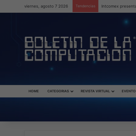
viernes, agosto 7 2026
Tendencias
Intcomex presenta
HOME
CATEGORIAS
REVISTA VIRTUAL
EVENTO