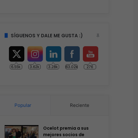
SÍGUENOS Y DALE ME GUSTA :)
6.55k
3.62k
3.28k
63.02k
276
Popular
Reciente
Ocelot premia a sus
mejores socios de