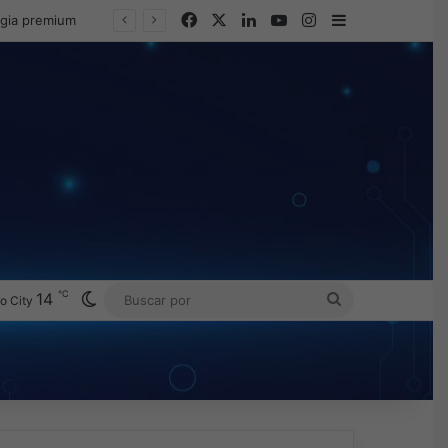
Facebook
X
LinkedIn
YouTube
Instagram
Barra lateral
egia premium
℃
Switch skin
14
BUSCAR
o City
POR