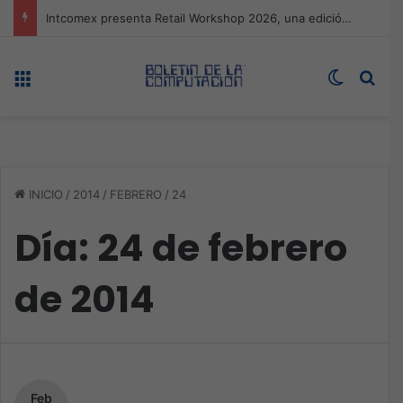
Expo technology CDMX, nueva sede con récord de audiencia
Menú
Switch s
Bus
INICIO
/
2014
/
FEBRERO
/
24
Día:
24 de febrero
de 2014
Feb