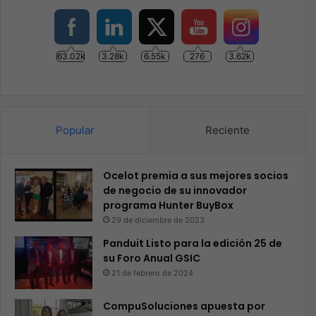
63.02k
3.28k
6.55k
276
3.62k
Popular
Reciente
Ocelot premia a sus mejores socios
de negocio de su innovador
programa Hunter BuyBox
29 de diciembre de 2023
Panduit Listo para la edición 25 de
su Foro Anual GSIC
21 de febrero de 2024
CompuSoluciones apuesta por