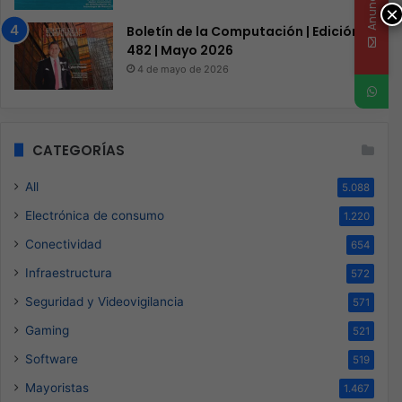
Anunciate
×
Boletín de la Computación | Edición
482 | Mayo 2026
4 de mayo de 2026
CATEGORÍAS
All
5.088
Electrónica de consumo
1.220
Conectividad
654
Infraestructura
572
Seguridad y Videovigilancia
571
Gaming
521
Software
519
Mayoristas
1.467