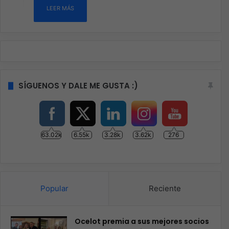
LEER MÁS
SÍGUENOS Y DALE ME GUSTA :)
63.02k
6.55k
3.28k
3.62k
276
Popular
Reciente
Ocelot premia a sus mejores socios