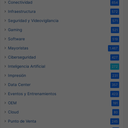
Conectividad
654
Infraestructura
572
Seguridad y Videovigilancia
571
Gaming
521
Software
519
Mayoristas
1.467
Ciberseguridad
427
Inteligencia Artificial
272
Impresión
231
Data Center
357
Eventos y Entrenamientos
423
OEM
191
Cloud
80
Punto de Venta
245