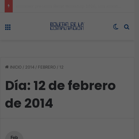
Expo technology CDMX, nueva sede con récord de audiencia
Menú
Switch s
Bus
INICIO
/
2014
/
FEBRERO
/
12
Día:
12 de febrero
de 2014
Feb