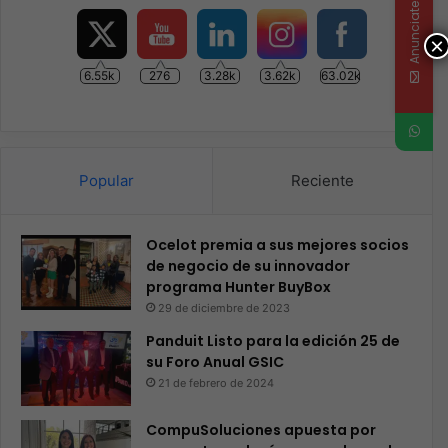
Anunciate
×
6.55k
276
3.28k
3.62k
63.02k
Popular
Reciente
Ocelot premia a sus mejores socios
de negocio de su innovador
programa Hunter BuyBox
29 de diciembre de 2023
Panduit Listo para la edición 25 de
su Foro Anual GSIC
21 de febrero de 2024
CompuSoluciones apuesta por