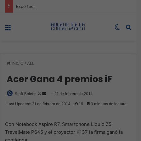
Expo technology CDMX, nueva sede con récord de audiencia
Menú
Switch s
Bus
INICIO
/
ALL
Acer Gana 4 premios iF
Follow
Send
Staff Boletín
21 de febrero de 2014
on
an
Last Updated: 21 de febrero de 2014
19
3 minutos de lectura
X
email
Con Notebook Aspire R7, Smartphone Liquid Z5,
TravelMate P645 y el proyector K137 la firma ganó la
contienda.