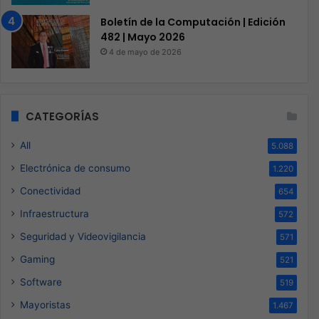
Boletín de la Computación | Edición
482 | Mayo 2026
4 de mayo de 2026
CATEGORÍAS
All
5.088
Electrónica de consumo
1.220
Conectividad
654
Infraestructura
572
Seguridad y Videovigilancia
571
Gaming
521
Software
519
Mayoristas
1.467