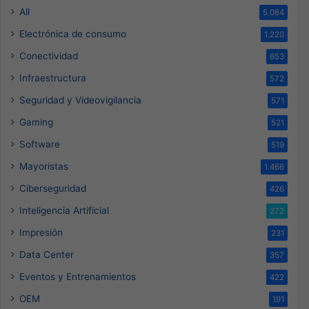
All
5.084
Electrónica de consumo
1.220
Conectividad
653
Infraestructura
572
Seguridad y Videovigilancia
571
Gaming
521
Software
519
Mayoristas
1.466
Ciberseguridad
426
Inteligencia Artificial
272
Impresión
231
Data Center
357
Eventos y Entrenamientos
422
OEM
191