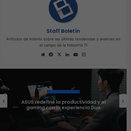
Staff Boletín
Artículos de interés sobre las últimas tendencias y avances en
el campo de la Industria TI
Sitio
Facebook
X
LinkedIn
YouTube
Instagram
web
Ciberseguridad
El 73% de las empresas en LATAM
aseguran que el phishing sigue
funcionando