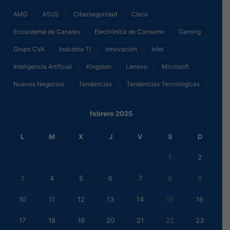
AMD
ASUS
Ciberseguridad
Cisco
Ecosistema de Canales
Electrónica de Consumo
Gaming
Grupo CVA
Industria TI
Innovación
Intel
Inteligencia Artificial
Kingston
Lenovo
Microsoft
Nuevos Negocios
Tendencias
Tendencias Tecnológicas
febrero 2025
L
M
X
J
V
S
D
1
2
3
4
5
6
7
8
9
10
11
12
13
14
15
16
17
18
19
20
21
22
23