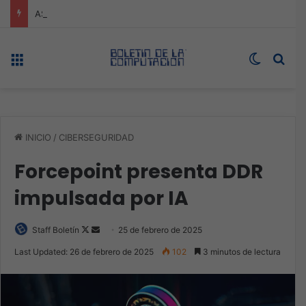
ASUS redefine la productividad y el gaming con la experiencia Duo
Menú
Switch s
Bus
INICIO
/
CIBERSEGURIDAD
Forcepoint presenta DDR
impulsada por IA
Follow
Send
Staff Boletín
25 de febrero de 2025
on
an
Last Updated: 26 de febrero de 2025
102
3 minutos de lectura
X
email