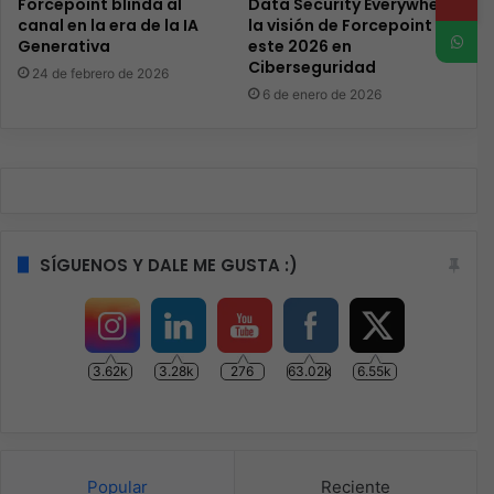
Forcepoint blinda al
Data Security Everywhere:
canal en la era de la IA
la visión de Forcepoint en
Generativa
este 2026 en
Ciberseguridad
24 de febrero de 2026
6 de enero de 2026
SÍGUENOS Y DALE ME GUSTA :)
3.62k
3.28k
276
63.02k
6.55k
Popular
Reciente