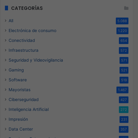
CATEGORÍAS
All
5.088
Electrónica de consumo
1.220
Conectividad
654
Infraestructura
572
Seguridad y Videovigilancia
571
Gaming
521
Software
519
Mayoristas
1.467
Ciberseguridad
427
Inteligencia Artificial
272
Impresión
231
Data Center
357