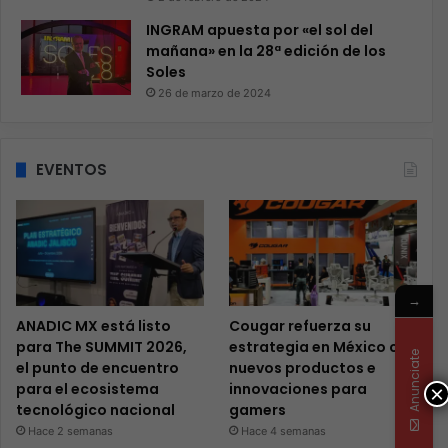
INGRAM apuesta por «el sol del
mañana» en la 28ª edición de los
Soles
26 de marzo de 2024
EVENTOS
→
ANADIC MX está listo
Cougar refuerza su
para The SUMMIT 2026,
estrategia en México con
Anunciate
el punto de encuentro
nuevos productos e
para el ecosistema
innovaciones para
×
tecnológico nacional
gamers
Hace 2 semanas
Hace 4 semanas