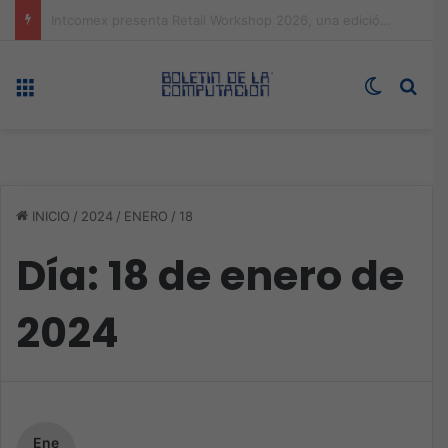
Expo technology CDMX, nueva sede con récord de audiencia
Menú
Switch s
Bus
INICIO
/
2024
/
ENERO
/
18
Día:
18 de enero de
2024
Ene