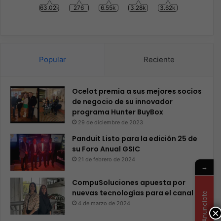
63.02k
276
6.55k
3.28k
3.62k
Popular
Reciente
Ocelot premia a sus mejores socios
de negocio de su innovador
programa Hunter BuyBox
29 de diciembre de 2023
Panduit Listo para la edición 25 de
su Foro Anual GSIC
21 de febrero de 2024
→
CompuSoluciones apuesta por
nuevas tecnologías para el canal
Anunciate
4 de marzo de 2024
×