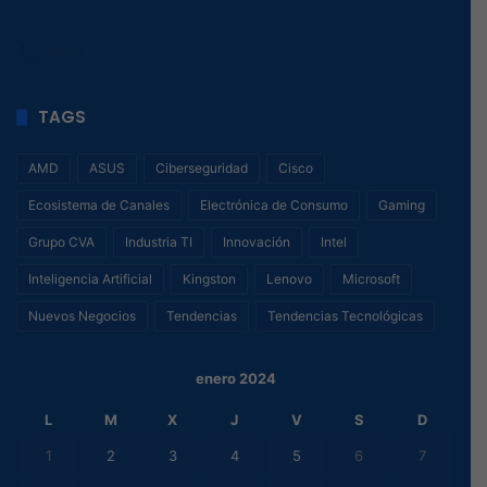
163
, 1
TAGS
AMD
ASUS
Ciberseguridad
Cisco
Ecosistema de Canales
Electrónica de Consumo
Gaming
Grupo CVA
Industria TI
Innovación
Intel
Inteligencia Artificial
Kingston
Lenovo
Microsoft
Nuevos Negocios
Tendencias
Tendencias Tecnológicas
enero 2024
L
M
X
J
V
S
D
1
2
3
4
5
6
7