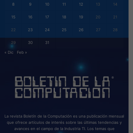
8
9
10
11
12
13
14
15
16
17
18
19
20
21
22
23
24
25
26
27
28
29
30
31
« Dic
Feb »
La revista Boletín de la Computación es una publicación mensual
que ofrece artículos de interés sobre las últimas tendencias y
avances en el campo de la Industria TI. Los temas que