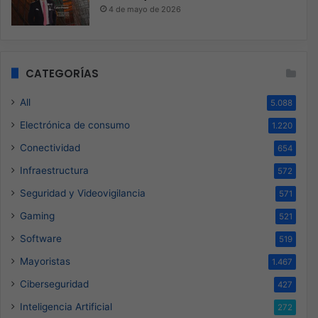
4 de mayo de 2026
CATEGORÍAS
All
5.088
Electrónica de consumo
1.220
Conectividad
654
Infraestructura
572
Seguridad y Videovigilancia
571
Gaming
521
Software
519
Mayoristas
1.467
Ciberseguridad
427
Inteligencia Artificial
272