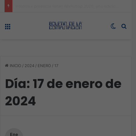
Expo technology CDMX, nueva sede con récord de audiencia
Menú
Switch s
Bus
INICIO
/
2024
/
ENERO
/
17
Día:
17 de enero de
2024
Ene