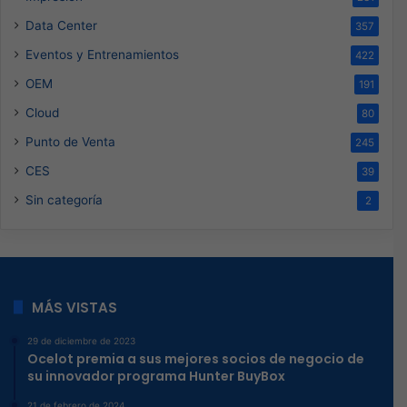
Data Center
357
Eventos y Entrenamientos
422
OEM
191
Cloud
80
Punto de Venta
245
CES
39
Sin categoría
2
MÁS VISTAS
29 de diciembre de 2023
Ocelot premia a sus mejores socios de negocio de
su innovador programa Hunter BuyBox
21 de febrero de 2024