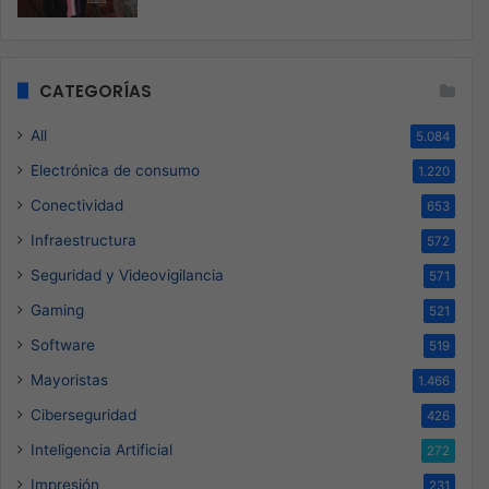
CATEGORÍAS
All
5.084
Electrónica de consumo
1.220
Conectividad
653
Infraestructura
572
Seguridad y Videovigilancia
571
Gaming
521
Software
519
Mayoristas
1.466
Ciberseguridad
426
Inteligencia Artificial
272
Impresión
231