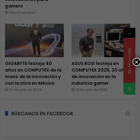
gamers
Hace 4 semanas
→
Anunciate
×
GIGABYTE festeja 40
ASUS ROG festeja en
años en COMPUTEX de la
COMPUTEX 2026, 20 años
mano de la innovación y
de innovación en la
con la mira en México
industria gamer
24 de junio de 2026
18 de junio de 2026
BÚSCANOS EN FACEBOOK