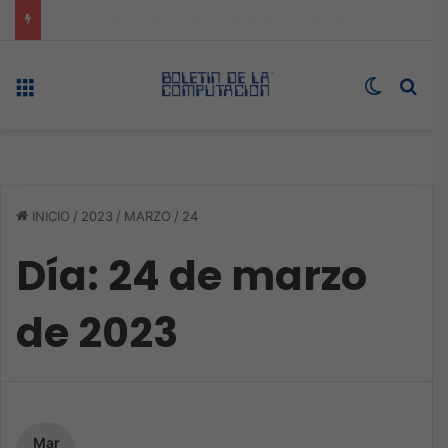
ASUS redefine la productividad y el gaming con la experiencia Duo
Menú
Switch s
Bus
INICIO
/
2023
/
MARZO
/
24
Día:
24 de marzo
de 2023
Mar