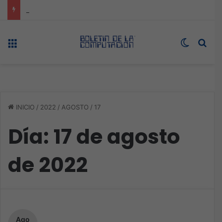
Expo technology CDMX, nueva sede con récord de audiencia
Menú
Switch s
Bus
INICIO
/
2022
/
AGOSTO
/
17
Día:
17 de agosto
de 2022
Ago