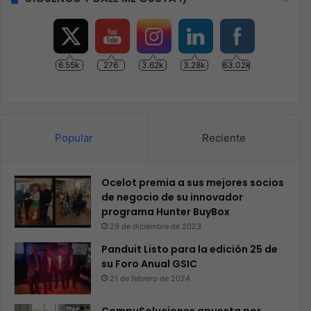
6.55k
276
3.62k
3.28k
63.02k
Popular
Reciente
Ocelot premia a sus mejores socios
de negocio de su innovador
programa Hunter BuyBox
29 de diciembre de 2023
Panduit Listo para la edición 25 de
su Foro Anual GSIC
21 de febrero de 2024