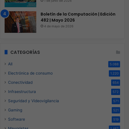
1 de junio de 2026
Boletín de la Computación | Edición
482 | Mayo 2026
4 de mayo de 2026
CATEGORÍAS
All
5.088
Electrónica de consumo
1.220
Conectividad
654
Infraestructura
572
Seguridad y Videovigilancia
571
Gaming
521
Software
519
Mayoristas
1.467