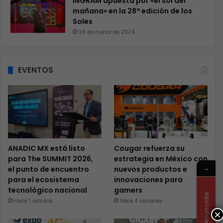
INGRAM apuesta por «el sol del
mañana» en la 28ª edición de los
Soles
26 de marzo de 2024
EVENTOS
ANADIC MX está listo
Cougar refuerza su
para The SUMMIT 2026,
estrategia en México con
→
el punto de encuentro
nuevos productos e
para el ecosistema
innovaciones para
tecnológico nacional
gamers
Anunciate
Hace 1 semana
Hace 4 semanas
×