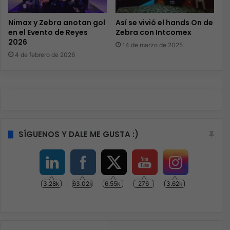
Nimax y Zebra anotan gol
Así se vivió el hands On de
en el Evento de Reyes
Zebra con Intcomex
2026
14 de marzo de 2025
4 de febrero de 2026
SÍGUENOS Y DALE ME GUSTA :)
3.28k
63.02k
6.55k
276
3.62k