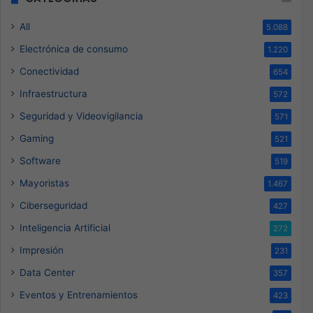
All
5.088
Electrónica de consumo
1.220
Conectividad
654
Infraestructura
572
Seguridad y Videovigilancia
571
Gaming
521
Software
519
Mayoristas
1.467
Ciberseguridad
427
Inteligencia Artificial
272
Impresión
231
Data Center
357
Eventos y Entrenamientos
423