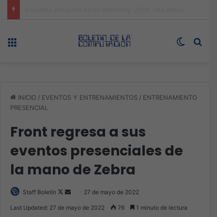
Expo technology CDMX, nueva sede con récord de audiencia
Menú
Switch s
Bus
INICIO
/
EVENTOS Y ENTRENAMIENTOS
/
ENTRENAMIENTO
PRESENCIAL
Front regresa a sus
eventos presenciales de
la mano de Zebra
Follow
Send
Staff Boletín
27 de mayo de 2022
on
an
Last Updated: 27 de mayo de 2022
76
1 minuto de lectura
X
email