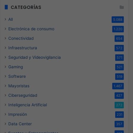
CATEGORÍAS
All
5.088
Electrónica de consumo
1.220
Conectividad
654
Infraestructura
572
Seguridad y Videovigilancia
571
Gaming
521
Software
519
Mayoristas
1.467
Ciberseguridad
427
Inteligencia Artificial
272
Impresión
231
Data Center
357