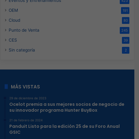
Eventos y Entrenamientos
423
OEM
191
Cloud
80
Punto de Venta
245
CES
39
Sin categoría
2
MÁS VISTAS
29 de diciembre de 2023
Ocelot premia a sus mejores socios de negocio de
su innovador programa Hunter BuyBox
21 de febrero de 2024
Panduit Listo para la edición 25 de su Foro Anual
GSIC