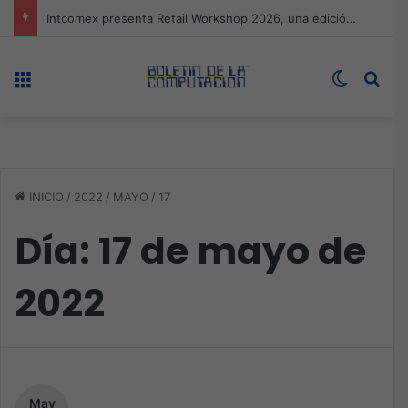
Expo technology CDMX, nueva sede con récord de audiencia
Menú
Switch s
Bus
INICIO
/
2022
/
MAYO
/
17
Día:
17 de mayo de
2022
May