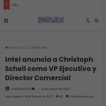
ASUS redefine la productividad y el gaming con la experiencia Duo
Menú
Switch s
Bus
INICIO
/
ALL
/
COBERTURA
Intel anuncia a Christoph
Schell como VP Ejecutivo y
Director Comercial
Follow
Send
Staff Boletín
18 de febrero de 2022
on
an
Last Updated: 18 de febrero de 2022
40
1 minuto de lectura
X
email