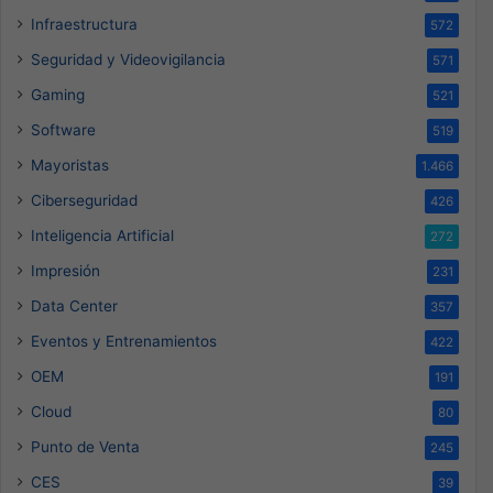
Infraestructura
572
Seguridad y Videovigilancia
571
Gaming
521
Software
519
Mayoristas
1.466
Ciberseguridad
426
Inteligencia Artificial
272
Impresión
231
Data Center
357
Eventos y Entrenamientos
422
OEM
191
Cloud
80
Punto de Venta
245
CES
39