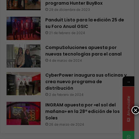
programa Hunter BuyBox
29 de diciembre de 2023
Panduit Listo para la edición 25 de
su Foro Anual GSIC
21 de febrero de 2024
CompuSoluciones apuesta por
nuevas tecnologías para el canal
4 de marzo de 2024
CyberPower inaugura sus oficinas y
→
crea nuevo programa de
distribución
2 de febrero de 2024
Anunciate
INGRAM apuesta por «el sol del
×
mañana» en la 28ª edición de los
Soles
26 de marzo de 2024