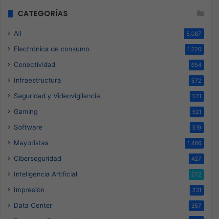
CATEGORÍAS
All
5.087
Electrónica de consumo
1.220
Conectividad
654
Infraestructura
572
Seguridad y Videovigilancia
571
Gaming
521
Software
519
Mayoristas
1.466
Ciberseguridad
427
Inteligencia Artificial
272
Impresión
231
Data Center
357