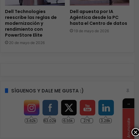
Dell Technologies
Dell apuesta por IA
reescribe las reglas de
Agéntica desde la PC
modernización y
hasta el Centro de datos
rendimiento con
19 de mayo de 2026
PowerStore Elite
20 de mayo de 2026
SÍGUENOS Y DALE ME GUSTA :)
→
Anunciate
3.62k
63.02k
6.55k
276
3.28k
×