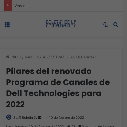
Veeam nombra a Fernando Zambrana Country Manager para México
Menú
Switch s
Bus
INICIO
/
MAYORISTAS
/
ESTRATEGIAS DEL CANAL
Pilares del renovado
Programa de Canales de
Dell Technologies para
2022
Follow
Send
Staff Boletín
10 de febrero de 2022
on
an
Last Updated: 10 de febrero de 2022
21
2 minutos de lectura