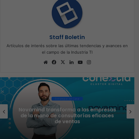
Staff Boletín
Artículos de interés sobre las últimas tendencias y avances en
el campo de la Industria TI
Sitio
Facebook
X
LinkedIn
YouTube
Instagram
web
Estrategias del Canal
TEAM inaugura su convención anual
#WITEAM25