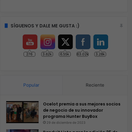
SÍGUENOS Y DALE ME GUSTA :)
276
3.62k
6.55k
63.02k
3.28k
Popular
Reciente
Ocelot premia a sus mejores socios
de negocio de su innovador
programa Hunter BuyBox
29 de diciembre de 2023