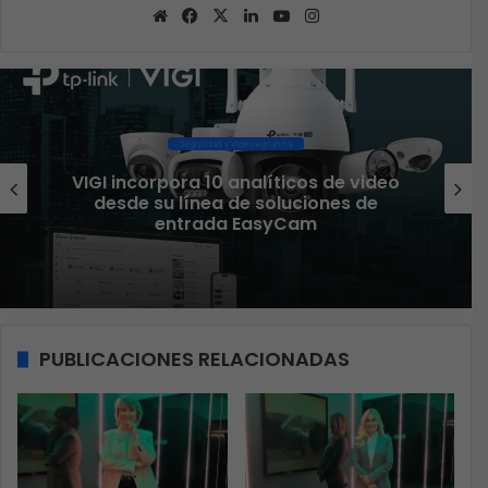
Sitio
Facebook
X
LinkedIn
YouTube
Instagram
web
Seguridad y Videovigilancia
video
Parques solares elevan inversión 
de
seguridad ante riesgos operativ
PUBLICACIONES RELACIONADAS