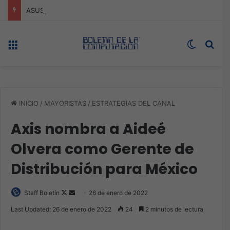
ASUS redefine la productividad y el gaming con la experiencia Duo
Menú
Switch s
Bus
INICIO
/
MAYORISTAS
/
ESTRATEGIAS DEL CANAL
Axis nombra a Aideé
Olvera como Gerente de
Distribución para México
Follow
Send
Staff Boletín
26 de enero de 2022
on
an
Last Updated: 26 de enero de 2022
24
2 minutos de lectura
X
email