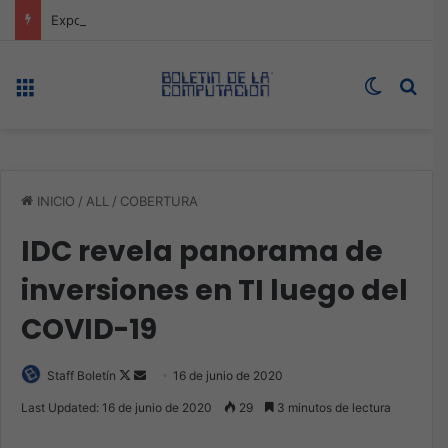
Expo technology CDMX, nueva sede con récord de audiencia
Menú
Switch s
Bus
INICIO
/
ALL
/
COBERTURA
IDC revela panorama de
inversiones en TI luego del
COVID-19
Follow
Send
Staff Boletín
16 de junio de 2020
on
an
Last Updated: 16 de junio de 2020
29
3 minutos de lectura
X
email