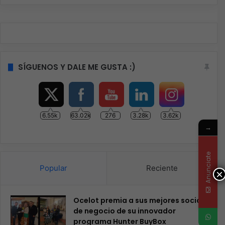
SÍGUENOS Y DALE ME GUSTA :)
6.55k
63.02k
276
3.28k
3.62k
→
Anunciate
Popular
Reciente
×
Ocelot premia a sus mejores socios
de negocio de su innovador
programa Hunter BuyBox