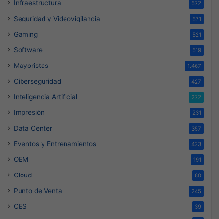
Infraestructura
572
Seguridad y Videovigilancia
571
Gaming
521
Software
519
Mayoristas
1.467
Ciberseguridad
427
Inteligencia Artificial
272
Impresión
231
Data Center
357
Eventos y Entrenamientos
423
OEM
191
Cloud
80
Punto de Venta
245
CES
39