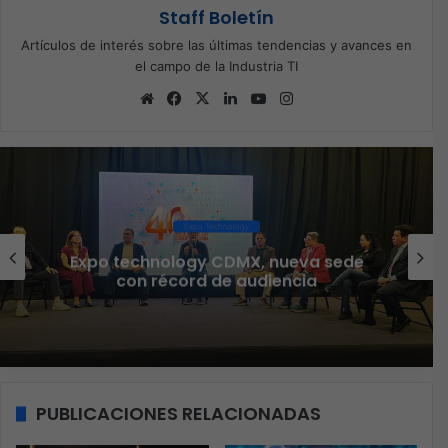
Staff Boletín
Artículos de interés sobre las últimas tendencias y avances en
el campo de la Industria TI
Sitio
Facebook
X
LinkedIn
YouTube
Instagram
web
Ciberseguridad
a sede
Veeam nombra a Fernando Zam
a
Country Manager para Méxi
PUBLICACIONES RELACIONADAS