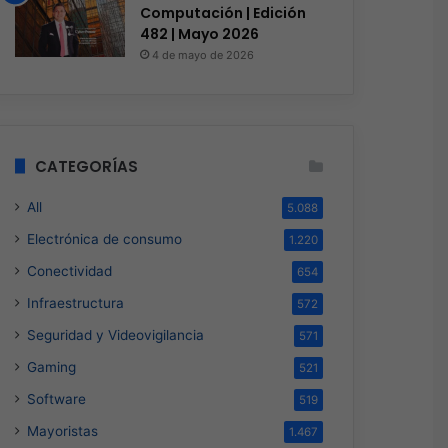
Computación | Edición
482 | Mayo 2026
4 de mayo de 2026
CATEGORÍAS
All
5.088
Electrónica de consumo
1.220
Conectividad
654
Infraestructura
572
Seguridad y Videovigilancia
571
Gaming
521
Software
519
Mayoristas
1.467