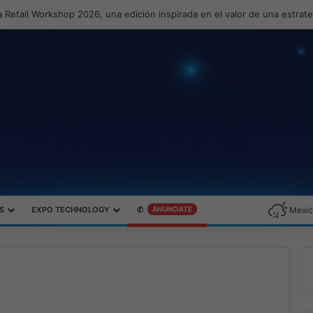
 Retail Workshop 2026, una edición inspirada en el valor de una estrat
S
EXPO TECHNOLOGY
✆
ANUNCIATE
Mexic