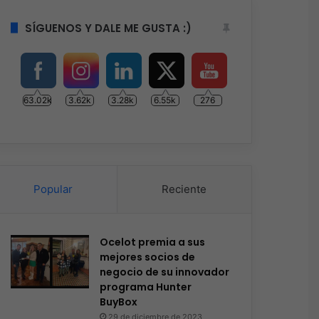
SÍGUENOS Y DALE ME GUSTA :)
63.02k
3.62k
3.28k
6.55k
276
Popular
Reciente
Ocelot premia a sus
mejores socios de
negocio de su innovador
programa Hunter
BuyBox
29 de diciembre de 2023