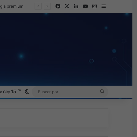
Facebook
X
LinkedIn
YouTube
Instagram
Barra lateral
egia premium
℃
Switch skin
15
BUSCAR
o City
POR