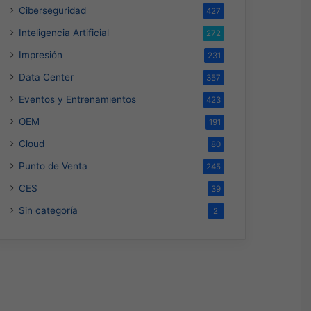
Ciberseguridad
427
Inteligencia Artificial
272
Impresión
231
Data Center
357
Eventos y Entrenamientos
423
OEM
191
Cloud
80
Punto de Venta
245
CES
39
Sin categoría
2