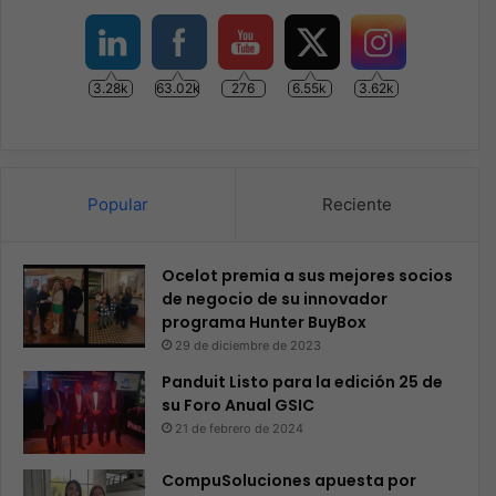
3.28k
63.02k
276
6.55k
3.62k
Popular
Reciente
Ocelot premia a sus mejores socios
de negocio de su innovador
programa Hunter BuyBox
29 de diciembre de 2023
Panduit Listo para la edición 25 de
su Foro Anual GSIC
21 de febrero de 2024
CompuSoluciones apuesta por