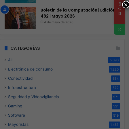
Anunciate
×
Boletín de la Computación | Edición
482 | Mayo 2026
4 de mayo de 2026
CATEGORÍAS
All
5.090
Electrónica de consumo
1.220
Conectividad
654
Infraestructura
572
Seguridad y Videovigilancia
571
Gaming
521
Software
519
Mayoristas
1.467