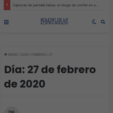
Licencias Online y Qualys impulsan la ciberseguridad a la velocidad de la IA
Menú
Switch s
Bus
INICIO
/
2020
/
FEBRERO
/
27
Día:
27 de febrero
de 2020
Feb