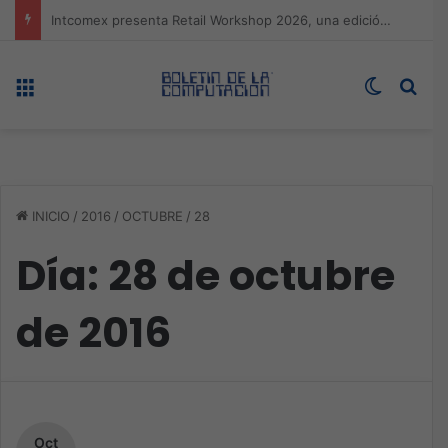
Expo technology CDMX, nueva sede con récord de audiencia
Menú
Switch s
Bus
INICIO
/
2016
/
OCTUBRE
/
28
Día:
28 de octubre
de 2016
Oct