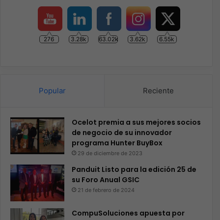
276
3.28k
63.02k
3.62k
6.55k
Popular
Reciente
Ocelot premia a sus mejores socios
de negocio de su innovador
programa Hunter BuyBox
29 de diciembre de 2023
Panduit Listo para la edición 25 de
su Foro Anual GSIC
21 de febrero de 2024
CompuSoluciones apuesta por