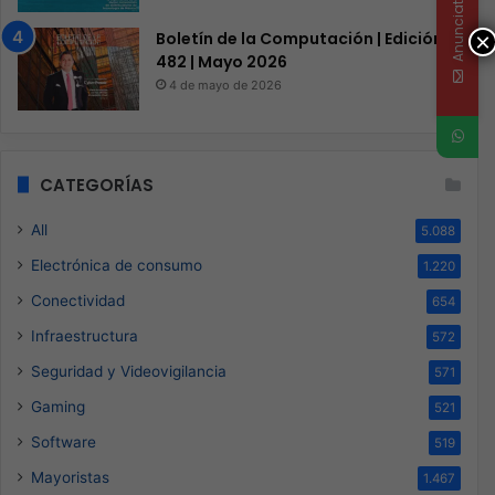
Anunciate
×
Boletín de la Computación | Edición
482 | Mayo 2026
4 de mayo de 2026
CATEGORÍAS
All
5.088
Electrónica de consumo
1.220
Conectividad
654
Infraestructura
572
Seguridad y Videovigilancia
571
Gaming
521
Software
519
Mayoristas
1.467