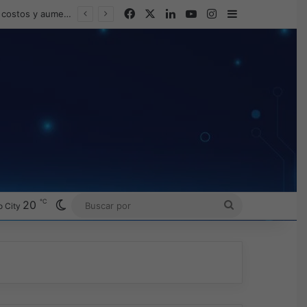
Facebook
X
LinkedIn
YouTube
Instagram
Barra lateral
Omada presenta los nuevos Fusion Gateways que simplifican la implementación, reducen costos y aumentan la eficiencia operativa
℃
Switch skin
20
BUSCAR
 City
POR