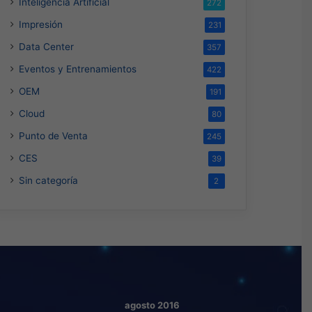
Inteligencia Artificial
272
Impresión
231
Data Center
357
Eventos y Entrenamientos
422
OEM
191
Cloud
80
Punto de Venta
245
CES
39
Sin categoría
2
agosto 2016