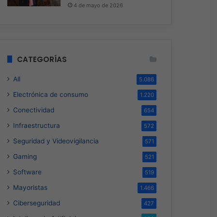
4 de mayo de 2026
CATEGORÍAS
All
5.086
Electrónica de consumo
1.220
Conectividad
654
Infraestructura
572
Seguridad y Videovigilancia
571
Gaming
521
Software
519
Mayoristas
1.466
Ciberseguridad
427