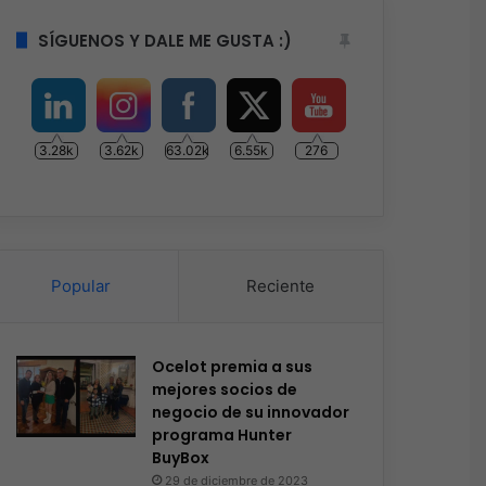
SÍGUENOS Y DALE ME GUSTA :)
3.28k
3.62k
63.02k
6.55k
276
Popular
Reciente
Ocelot premia a sus
mejores socios de
negocio de su innovador
programa Hunter
BuyBox
29 de diciembre de 2023