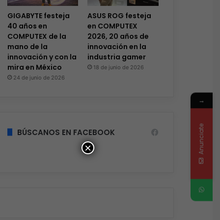
GIGABYTE festeja
ASUS ROG festeja
40 años en
en COMPUTEX
COMPUTEX de la
2026, 20 años de
mano de la
innovación en la
innovación y con la
industria gamer
mira en México
18 de junio de 2026
24 de junio de 2026
→
Anunciate
BÚSCANOS EN FACEBOOK
×