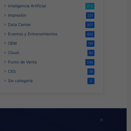
Inteligencia Artificial
272
Impresión
231
Data Center
357
Eventos y Entrenamientos
422
OEM
191
Cloud
80
Punto de Venta
245
CES
39
Sin categoría
2