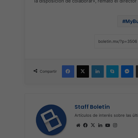
la disposición de colaborar», remató el director
MyBu
Facebook
X
LinkedIn
Skype
Me
Compartir
Staff Boletín
Artículos de interés sobre las úl
Sitio
Facebook
X
LinkedIn
YouTube
Instagra
web