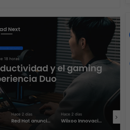
ad Next
iberseguridad
e 18 horas
esas en LATAM aseguran
 sigue funcionando
Hace 2 días
Hace 2 días
Hace 2 día
rte de LATAM
Wiixoo Innovación, escalabilidad y democratización de la tecnología en México
Licencias OnLine y Radware la IA que redefine la estrategia de ciberseguridad