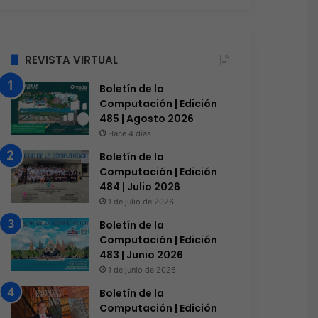
REVISTA VIRTUAL
Boletín de la
Computación | Edición
485 | Agosto 2026
Software
Hace 4 días
Hace 2 días
Boletín de la
Red Hat anuncia a Sinuh
Computación | Edición
nuevo Chief Architect par
484 | Julio 2026
1 de julio de 2026
LATAM
Boletín de la
Computación | Edición
483 | Junio 2026
1 de junio de 2026
s
Hace 2 días
Hace 2 días
Boletín de la
Genesys Xperience 2026: Ganar en la Era Agéntica Comienza Aquí
Siemens impulsa la digitalización y resiliencia de las redes eléctricas
ASUS anuncia los ProArt Display OLED PA279CDV y PA329CDV
Computación | Edición