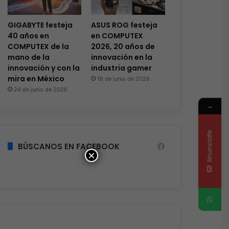
GIGABYTE festeja
ASUS ROG festeja
40 años en
en COMPUTEX
COMPUTEX de la
2026, 20 años de
mano de la
innovación en la
innovación y con la
industria gamer
mira en México
18 de junio de 2026
24 de junio de 2026
→
Anunciate
BÚSCANOS EN FACEBOOK
×