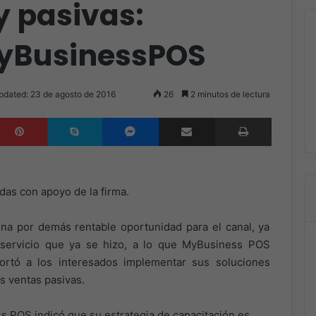
y pasivas:
MyBusinessPOS
pdated: 23 de agosto de 2016
26
2 minutos de lectura
inkedIn
Pinterest
Skype
Messenger
Compartir por correo electrónico
Imprimir
das con apoyo de la firma.
na por demás rentable oportunidad para el canal, ya
 servicio que ya se hizo, a lo que MyBusiness POS
ortó a los interesados implementar sus soluciones
as ventas pasivas.
 POS indicó que su estrategia de capacitación es