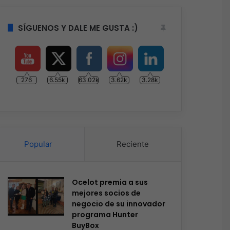
SÍGUENOS Y DALE ME GUSTA :)
276
6.55k
63.02k
3.62k
3.28k
Popular
Reciente
Ocelot premia a sus
mejores socios de
negocio de su innovador
programa Hunter
BuyBox