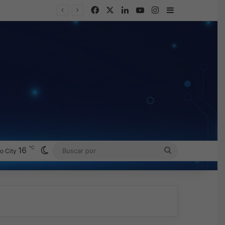
Facebook
X
LinkedIn
YouTube
Instagram
Barra lateral
℃
Switch skin
16
BUSCAR
o City
POR