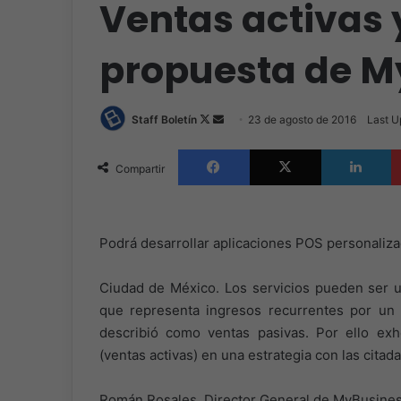
Ventas activas 
propuesta de 
Follow
Send
Staff Boletín
23 de agosto de 2016
Last U
on
an
Facebook
X
L
X
email
Compartir
Podrá desarrollar aplicaciones POS personaliza
Ciudad de México. Los servicios pueden ser u
que representa ingresos recurrentes por un
describió como ventas pasivas. Por ello exh
(ventas activas) en una estrategia con las citad
Román Rosales, Director General de MyBusiness