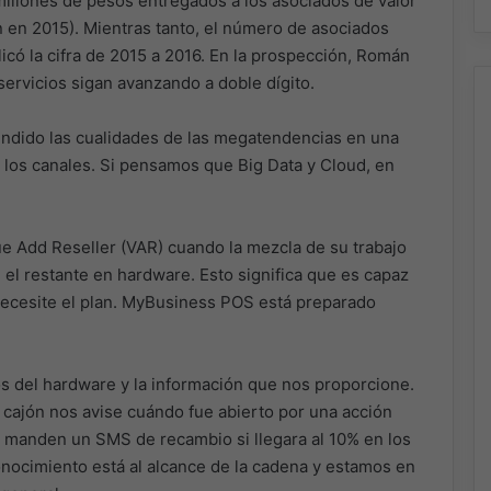
millones de pesos entregados a los asociados de valor
 en 2015). Mientras tanto, el número de asociados
licó la cifra de 2015 a 2016. En la prospección, Román
rvicios sigan avanzando a doble dígito.
dido las cualidades de las megatendencias en una
ra los canales. Si pensamos que Big Data y Cloud, en
ue Add Reseller (VAR) cuando la mezcla de su trabajo
el restante en hardware. Esto significa que es capaz
 necesite el plan. MyBusiness POS está preparado
s del hardware y la información que nos proporcione.
 cajón nos avise cuándo fue abierto por una acción
rs manden un SMS de recambio si llegara al 10% en los
nocimiento está al alcance de la cadena y estamos en