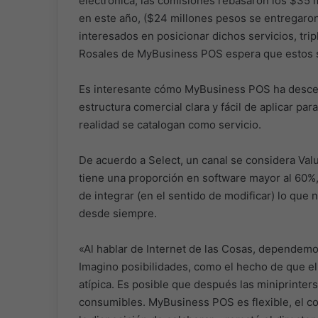
electrónica, las comisiones rebasaron los $35 
en este año, ($24 millones pesos se entregaron
interesados en posicionar dichos servicios, trip
Rosales de MyBusiness POS espera que estos se
Es interesante cómo MyBusiness POS ha descen
estructura comercial clara y fácil de aplicar pa
realidad se catalogan como servicio.
De acuerdo a Select, un canal se considera Val
tiene una proporción en software mayor al 60%, 
de integrar (en el sentido de modificar) lo que
desde siempre.
«Al hablar de Internet de las Cosas, dependemo
Imagino posibilidades, como el hecho de que el
atípica. Es posible que después las miniprinte
consumibles. MyBusiness POS es flexible, el co