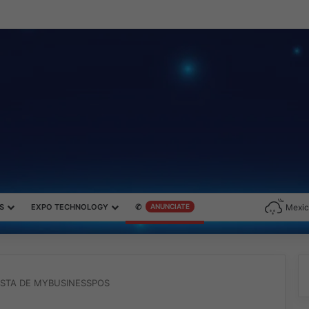
roductividad y el gaming con la experiencia Duo
S
EXPO TECHNOLOGY
✆
ANUNCIATE
Mexic
ESTA DE MYBUSINESSPOS