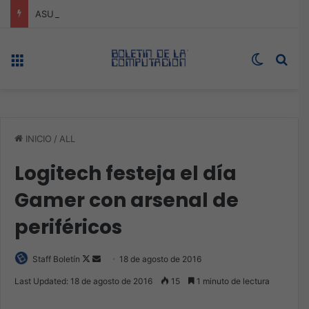
ASUS redefine la productividad y el gaming con la experiencia Duo
Menú
Switch s
Bus
INICIO
/
ALL
Logitech festeja el día
Gamer con arsenal de
periféricos
Follow
Send
Staff Boletín
18 de agosto de 2016
on
an
Last Updated: 18 de agosto de 2016
15
1 minuto de lectura
X
email