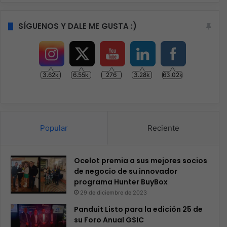
SÍGUENOS Y DALE ME GUSTA :)
3.62k
6.55k
276
3.28k
63.02k
Popular
Reciente
Ocelot premia a sus mejores socios
de negocio de su innovador
programa Hunter BuyBox
29 de diciembre de 2023
Panduit Listo para la edición 25 de
su Foro Anual GSIC