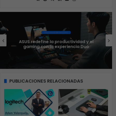
web
Electrónica de consumo
El 73% 
edefine la productividad y el
asegur
ng con la experiencia Duo
PUBLICACIONES RELACIONADAS