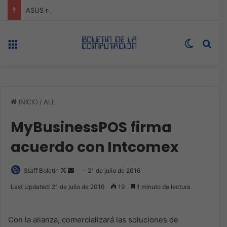
ASUS redefine la productividad y el gaming con la experiencia Duo
Menú
Switch s
Bus
INICIO
/
ALL
MyBusinessPOS firma
acuerdo con Intcomex
Follow
Send
Staff Boletín
21 de julio de 2016
on
an
Last Updated: 21 de julio de 2016
19
1 minuto de lectura
X
email
Con la alianza, comercializará las soluciones de