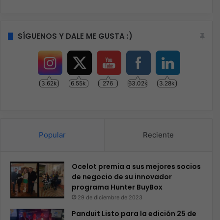
SÍGUENOS Y DALE ME GUSTA :)
3.62k
6.55k
276
63.02k
3.28k
Popular
Reciente
Ocelot premia a sus mejores socios
de negocio de su innovador
programa Hunter BuyBox
29 de diciembre de 2023
Panduit Listo para la edición 25 de