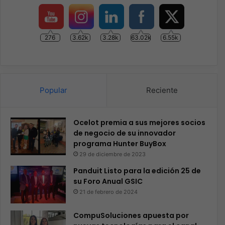
276
3.62k
3.28k
63.02k
6.55k
Popular
Reciente
Ocelot premia a sus mejores socios
de negocio de su innovador
programa Hunter BuyBox
29 de diciembre de 2023
Panduit Listo para la edición 25 de
su Foro Anual GSIC
21 de febrero de 2024
CompuSoluciones apuesta por