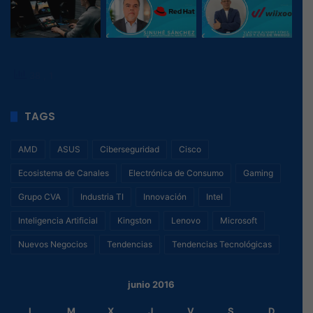
38
, 1
TAGS
AMD
ASUS
Ciberseguridad
Cisco
Ecosistema de Canales
Electrónica de Consumo
Gaming
Grupo CVA
Industria TI
Innovación
Intel
Inteligencia Artificial
Kingston
Lenovo
Microsoft
Nuevos Negocios
Tendencias
Tendencias Tecnológicas
junio 2016
L
M
X
J
V
S
D