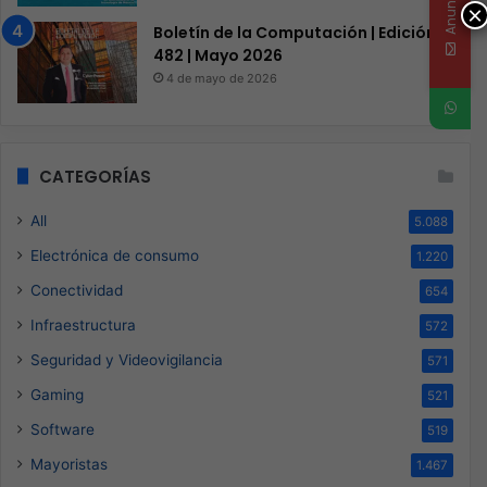
×
Boletín de la Computación | Edición
482 | Mayo 2026
4 de mayo de 2026
CATEGORÍAS
All
5.088
Electrónica de consumo
1.220
Conectividad
654
Infraestructura
572
Seguridad y Videovigilancia
571
Gaming
521
Software
519
Mayoristas
1.467