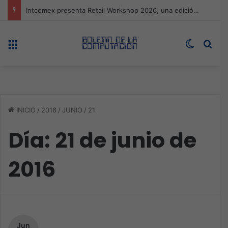
Intcomex presenta Retail Workshop 2026, una edición inspirada en el valor de una estrategia premium
Menú
Switch s
Bus
INICIO
/
2016
/
JUNIO
/
21
Día:
21 de junio de
2016
Jun