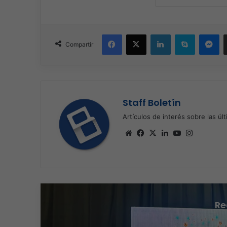
Facebook
X
LinkedIn
Skype
Me
Compartir
Staff Boletín
Artículos de interés sobre las úl
Sitio
Facebook
X
LinkedIn
YouTube
Instagra
web
Re