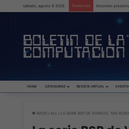
sábado, agosto 8 2026
Tendencias
Intcomex presenta
HOME
CATEGORIAS
REVISTA VIRTUAL
EVENTO
INICIO
/
ALL
/
LA SERIE BSP DE VORAGO, TAN RUD