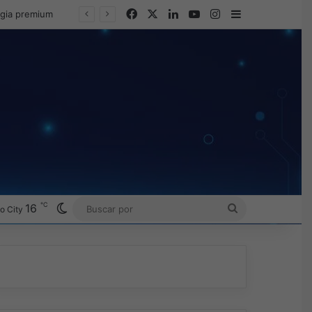
Facebook
X
LinkedIn
YouTube
Instagram
Barra lateral
egia premium
℃
Switch skin
16
BUSCAR
o City
POR