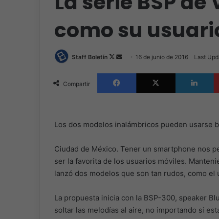
La serie BSP de
como su usuari
Follow
Send
Staff Boletín
16 de junio de 2016
Last Upd
on
an
Facebook
X
L
X
email
Compartir
Los dos modelos inalámbricos pueden usarse ba
Ciudad de México. Tener un smartphone nos per
ser la favorita de los usuarios móviles. Manten
lanzó dos modelos que son tan rudos, como el 
La propuesta inicia con la BSP-300, speaker Bl
soltar las melodías al aire, no importando si es