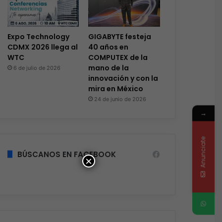
Ciberseguridad
Hace 2 días
Expo Technology
GIGABYTE festeja
Veeam nombra a Ferna
CDMX 2026 llega al
40 años en
WTC
COMPUTEX de la
Country Manager pa
mano de la
6 de julio de 2026
innovación y con la
mira en México
24 de junio de 2026
→
s
Hace 4 días
Hace 4 días
ASUS redefine la productividad y el gaming con la experiencia Duo
El 73% de las empresas en LATAM aseguran que el phishing sigue funcionando
Red Hat anuncia a Sinuhé Sánchez como nuevo Chief Architect para el norte de LATAM
Anunciate
BÚSCANOS EN FACEBOOK
×