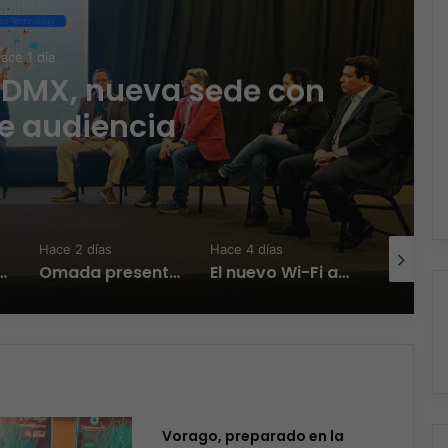
po Technology
ace 1 día
CDMX, nueva sede con
e audiencia
Hace 2 días
Hace 4 días
Hace 4 día
Zambrana Country Manager para México
Omada presenta los nuevos Fusion Gateways que simplifican la implementación, reducen costos y aumentan la eficiencia operativa
El nuevo Wi-Fi ahora piensa, la IA transforma la conexión del día a día
Vorago, preparado en la