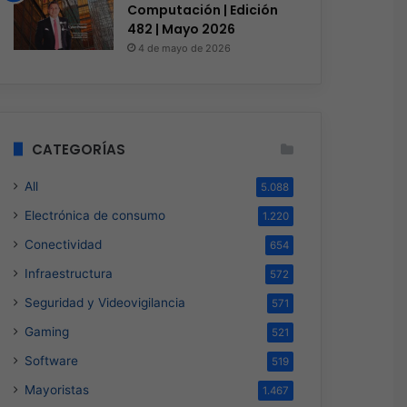
Computación | Edición
482 | Mayo 2026
4 de mayo de 2026
CATEGORÍAS
All
5.088
Electrónica de consumo
1.220
Conectividad
654
Infraestructura
572
Seguridad y Videovigilancia
571
Gaming
521
Software
519
Mayoristas
1.467