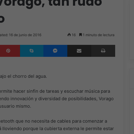
 Vorago, tan rudo
o
ated: 16 de junio de 2016
16
1 minuto de lectura
inkedIn
Pinterest
Skype
Messenger
Compartir por correo electrónico
Imprimir
jo el chorro del agua.
mite hacer sinfin de tareas y escuchar música para
iendo innovación y diversidad de posibilidades, Vorago
usuario mismo.
uetooth que no necesita de cables para comenzar a
tá lloviendo porque la cubierta externa le permite estar