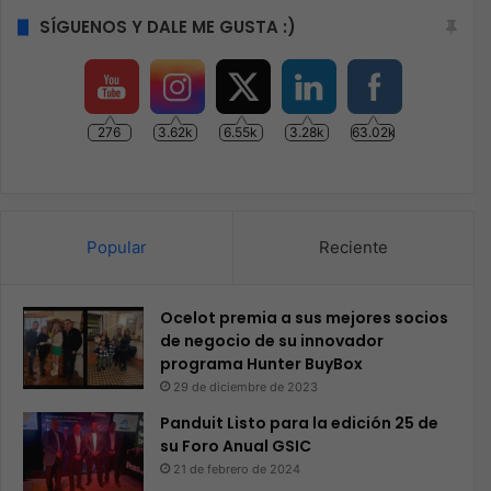
SÍGUENOS Y DALE ME GUSTA :)
276
3.62k
6.55k
3.28k
63.02k
Popular
Reciente
Ocelot premia a sus mejores socios
de negocio de su innovador
programa Hunter BuyBox
29 de diciembre de 2023
Panduit Listo para la edición 25 de
su Foro Anual GSIC
21 de febrero de 2024