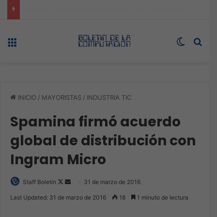
Expo technology CDMX, nueva sede con récord de audiencia
Menú
Switch s
Bus
INICIO
/
MAYORISTAS
/
INDUSTRIA TIC
Spamina firmó acuerdo
global de distribución con
Ingram Micro
Follow
Send
Staff Boletín
31 de marzo de 2016
on
an
Last Updated: 31 de marzo de 2016
18
1 minuto de lectura
X
email