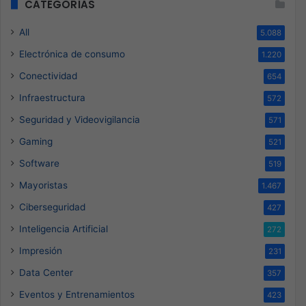
CATEGORÍAS
All
5.088
Electrónica de consumo
1.220
Conectividad
654
Infraestructura
572
Seguridad y Videovigilancia
571
Gaming
521
Software
519
Mayoristas
1.467
Ciberseguridad
427
Inteligencia Artificial
272
Impresión
231
Data Center
357
Eventos y Entrenamientos
423