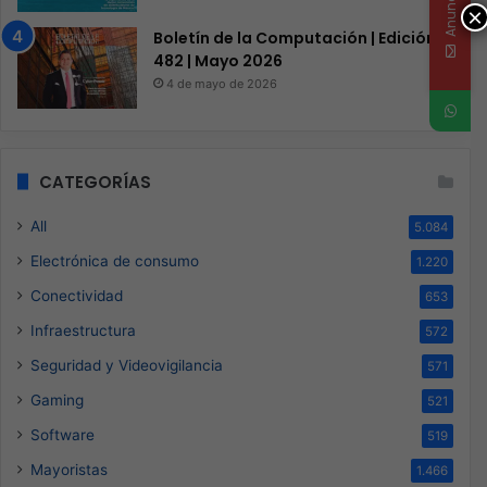
Anunciate
×
Boletín de la Computación | Edición
482 | Mayo 2026
4 de mayo de 2026
CATEGORÍAS
All
5.084
Electrónica de consumo
1.220
Conectividad
653
Infraestructura
572
Seguridad y Videovigilancia
571
Gaming
521
Software
519
Mayoristas
1.466