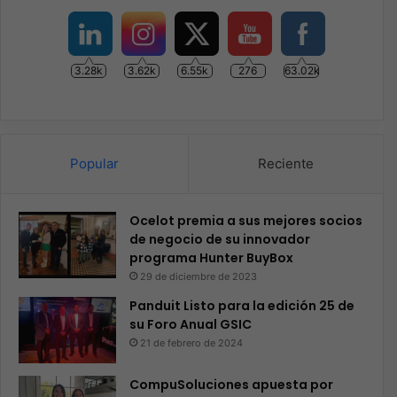
3.28k
3.62k
6.55k
276
63.02k
Popular
Reciente
Ocelot premia a sus mejores socios
de negocio de su innovador
programa Hunter BuyBox
29 de diciembre de 2023
Panduit Listo para la edición 25 de
su Foro Anual GSIC
21 de febrero de 2024
CompuSoluciones apuesta por