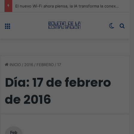
El nuevo Wi-Fi ahora piensa, la IA transforma la conexión del día a día
Menú
Switch s
Bus
INICIO
/
2016
/
FEBRERO
/
17
Día:
17 de febrero
de 2016
Feb