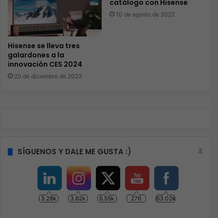
catálogo con Hisense
10 de agosto de 2022
Hisense se lleva tres
galardones a la
innovación CES 2024
20 de diciembre de 2023
SÍGUENOS Y DALE ME GUSTA :)
3.28k
3.62k
6.55k
276
63.02k