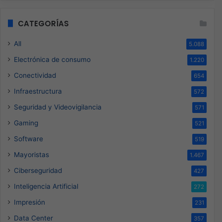
CATEGORÍAS
All
5.088
Electrónica de consumo
1.220
Conectividad
654
Infraestructura
572
Seguridad y Videovigilancia
571
Gaming
521
Software
519
Mayoristas
1.467
Ciberseguridad
427
Inteligencia Artificial
272
Impresión
231
Data Center
357