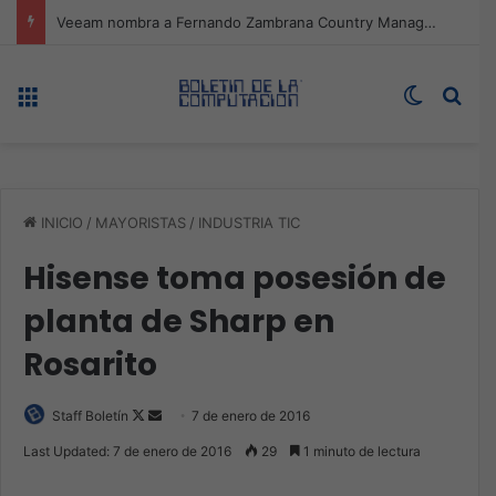
Veeam nombra a Fernando Zambrana Country Manager para México
Menú
Switch s
Bus
INICIO
/
MAYORISTAS
/
INDUSTRIA TIC
Hisense toma posesión de
planta de Sharp en
Rosarito
Follow
Send
Staff Boletín
7 de enero de 2016
on
an
Last Updated: 7 de enero de 2016
29
1 minuto de lectura
X
email