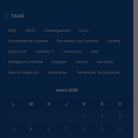
TAGS
AMD
ASUS
Ciberseguridad
Cisco
Ecosistema de Canales
Electrónica de Consumo
Gaming
Grupo CVA
Industria TI
Innovación
Intel
Inteligencia Artificial
Kingston
Lenovo
Microsoft
Nuevos Negocios
Tendencias
Tendencias Tecnológicas
enero 2016
L
M
X
J
V
S
D
1
2
3
4
5
6
7
8
9
10