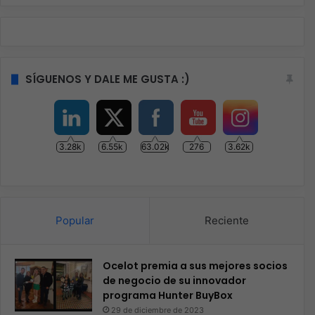
SÍGUENOS Y DALE ME GUSTA :)
3.28k
6.55k
63.02k
276
3.62k
Popular
Reciente
Ocelot premia a sus mejores socios
de negocio de su innovador
programa Hunter BuyBox
29 de diciembre de 2023