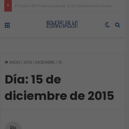
ASUS redefine la productividad y el gaming con la experiencia Duo
Menú
Switch s
Bus
INICIO
/
2015
/
DICIEMBRE
/
15
Día:
15 de
diciembre de 2015
Dic