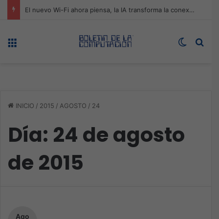
ASUS redefine la productividad y el gaming con la experiencia Duo
Menú
Switch s
Bus
INICIO
/
2015
/
AGOSTO
/
24
Día:
24 de agosto
de 2015
Ago