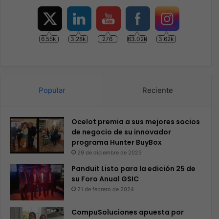
6.55k
3.28k
276
63.02k
3.62k
Popular
Reciente
Ocelot premia a sus mejores socios
de negocio de su innovador
programa Hunter BuyBox
29 de diciembre de 2023
Panduit Listo para la edición 25 de
su Foro Anual GSIC
21 de febrero de 2024
CompuSoluciones apuesta por