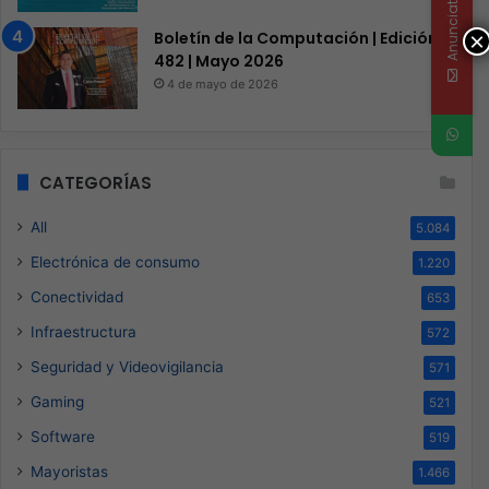
Anunciate
×
Boletín de la Computación | Edición
482 | Mayo 2026
4 de mayo de 2026
CATEGORÍAS
All
5.084
Electrónica de consumo
1.220
Conectividad
653
Infraestructura
572
Seguridad y Videovigilancia
571
Gaming
521
Software
519
Mayoristas
1.466