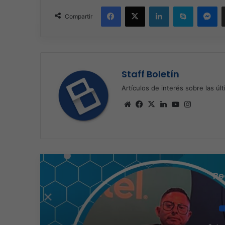
Facebook
X
LinkedIn
Skype
Me
Compartir
Staff Boletín
Artículos de interés sobre las úl
Sitio
Facebook
X
LinkedIn
YouTube
Instagra
web
Re