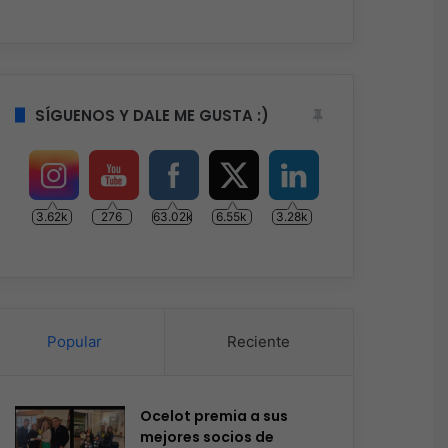
SÍGUENOS Y DALE ME GUSTA :)
3.62k
276
63.02k
6.55k
3.28k
Popular
Reciente
Ocelot premia a sus
mejores socios de