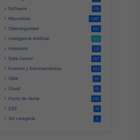
Software
519
Mayoristas
1.467
Ciberseguridad
427
Inteligencia Artificial
272
Impresión
231
Data Center
357
Eventos y Entrenamientos
423
OEM
191
Cloud
80
Punto de Venta
245
CES
39
Sin categoría
2