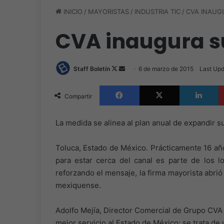
INICIO
/
MAYORISTAS
/
INDUSTRIA TIC
/
CVA INAUG
CVA inaugura s
Follow
Send
Staff Boletín
6 de marzo de 2015
Last Upd
on
an
Facebook
X
L
X
email
Compartir
La medida se alinea al plan anual de expandir su v
Toluca, Estado de México. Prácticamente 16 añ
para estar cerca del canal es parte de los 
reforzando el mensaje, la firma mayorista abrió 
mexiquense.
Adolfo Mejía, Director Comercial de Grupo CVA 
mejor servicio al Estado de México; se trata de 