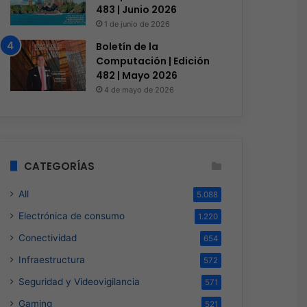
24 de marzo de 2026
483 | Junio 2026
Liderazgo femenino que 
1 de junio de 2026
sector TI
Boletín de la
Computación | Edición
482 | Mayo 2026
4 de mayo de 2026
ro de 2026
20 de enero de 2026
9 de septiembre de
EXPO MANUFACTURA 2026 robustece el conocimiento y capacitación para la industria
Infomex Sistemas, el asesor y coaching de TI para las empresas
2025
RUVA impulsa a las Pymes en su crecimiento
CATEGORÍAS
All
5.088
Electrónica de consumo
1.220
Conectividad
654
Infraestructura
572
Seguridad y Videovigilancia
571
Gaming
521