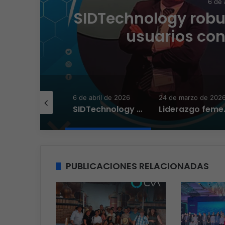
6 de 
s
SIDTechnology robu
usuarios con
 abril de 2026
6 de abril de 2026
24 de marzo de 202
Lenovo 360 acelera el crecimiento de sus partners
SIDTechnology robustece a las empresas y usuarios con soluciones 360
Liderazgo feme
PUBLICACIONES RELACIONADAS