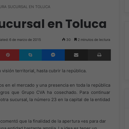
URA SUCURSAL EN TOLUCA
ucursal en Toluca
ated: 6 de marzo de 2015
30
2 minutos de lectura
inkedIn
Pinterest
Skype
Messenger
Compartir por correo electrónico
Imprimir
isión territorial, hasta cubrir la república.
os en el mercado y una presencia en toda la república
logros que Grupo CVA ha cosechado. Para continuar
otra sucursal, la número 23 en la capital de la entidad
comentó que la finalidad de la apertura «es para dar
una entidad bastante amplia. La idea es tener un