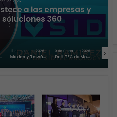
abril de 2026
stece a las empresas y
 soluciones 360
6
11 de marzo de 2026
9 de febrero de 2026
26 de ene
nino que transforma el sector TI
México y Taiwán, una alianza económica en expansión en la era del Nearshoring
Dell, TEC de Monterrey, Computer Aid, Fundación Equinix y el Gobierno de Zapopan transforman comunidades