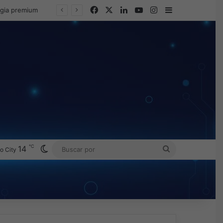
Facebook
X
LinkedIn
YouTube
Instagram
Barra lateral
egia premium
℃
Switch skin
14
BUSCAR
o City
POR