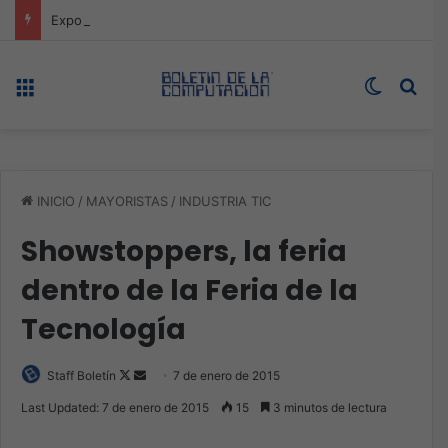
Expo technology CDMX, nueva sede con récord de audiencia
Menú
Switch s
Bus
INICIO
/
MAYORISTAS
/
INDUSTRIA TIC
Showstoppers, la feria
dentro de la Feria de la
Tecnología
Follow
Send
Staff Boletín
7 de enero de 2015
on
an
Last Updated: 7 de enero de 2015
15
3 minutos de lectura
X
email