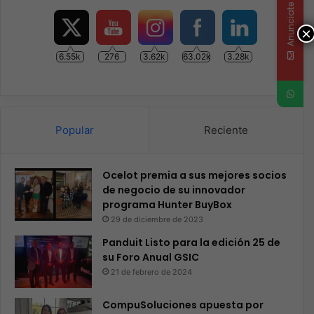
Anunciate
×
6.55k
276
3.62k
63.02k
3.28k
Popular
Reciente
Ocelot premia a sus mejores socios
de negocio de su innovador
programa Hunter BuyBox
29 de diciembre de 2023
Panduit Listo para la edición 25 de
su Foro Anual GSIC
21 de febrero de 2024
CompuSoluciones apuesta por