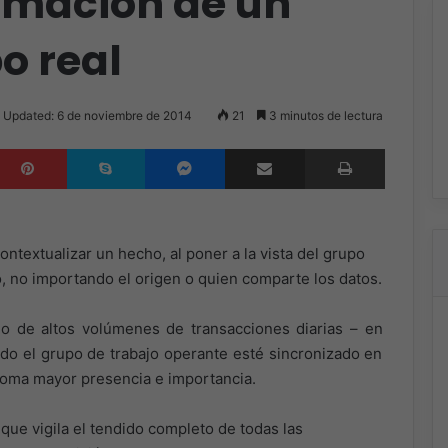
ormación de un
o real
 Updated: 6 de noviembre de 2014
21
3 minutos de lectura
inkedIn
Pinterest
Skype
Messenger
Compartir por correo electrónico
Imprimir
ontextualizar un hecho, al poner a la vista del grupo
o, no importando el origen o quien comparte los datos.
 o de altos volúmenes de transacciones diarias – en
odo el grupo de trabajo operante esté sincronizado en
 toma mayor presencia e importancia.
que vigila el tendido completo de todas las