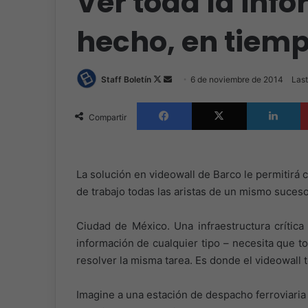
Ver toda la inf
hecho, en tiemp
Follow
Send
Staff Boletín
6 de noviembre de 2014
Last
on
an
Facebook
X
L
X
email
Compartir
La solución en videowall de Barco le permitirá c
de trabajo todas las aristas de un mismo suces
Ciudad de México. Una infraestructura crítica
información de cualquier tipo – necesita que t
resolver la misma tarea. Es donde el videowall
Imagine a una estación de despacho ferroviaria 