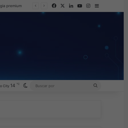
Facebook
X
LinkedIn
YouTube
Instagram
Barra lateral
egia premium
℃
Switch skin
14
BUSCAR
o City
POR