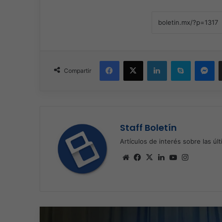
Facebook
X
LinkedIn
Skype
Me
Compartir
Staff Boletín
Artículos de interés sobre las úl
Sitio
Facebook
X
LinkedIn
YouTube
Instagra
web