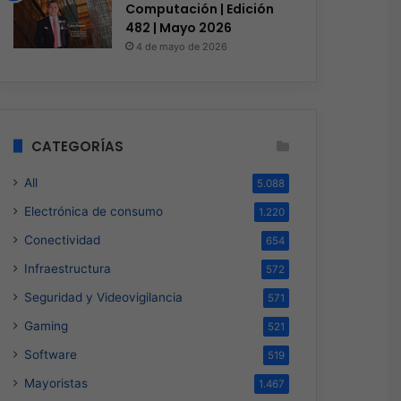
Computación | Edición
482 | Mayo 2026
4 de mayo de 2026
CATEGORÍAS
All
5.088
Electrónica de consumo
1.220
Conectividad
654
Infraestructura
572
Seguridad y Videovigilancia
571
Gaming
521
Software
519
Mayoristas
1.467