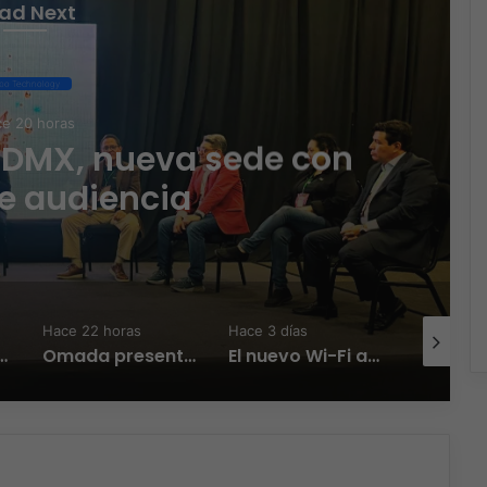
ad Next
po Technology
e 20 horas
CDMX, nueva sede con
e audiencia
Hace 22 horas
Hace 3 días
Hace 3 día
Zambrana Country Manager para México
Omada presenta los nuevos Fusion Gateways que simplifican la implementación, reducen costos y aumentan la eficiencia operativa
El nuevo Wi-Fi ahora piensa, la IA transforma la conexión del día a día