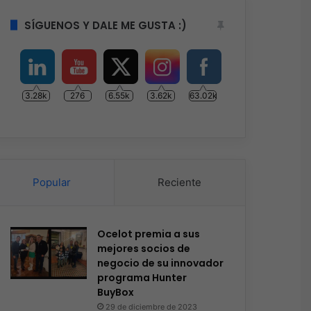
SÍGUENOS Y DALE ME GUSTA :)
3.28k
276
6.55k
3.62k
63.02k
Popular
Reciente
Ocelot premia a sus
mejores socios de
negocio de su innovador
programa Hunter
BuyBox
29 de diciembre de 2023