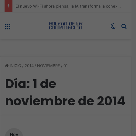
ASUS redefine la productividad y el gaming con la experiencia Duo
Menú
Switch s
Bus
INICIO
/
2014
/
NOVIEMBRE
/
01
Día:
1 de
noviembre de 2014
Nov