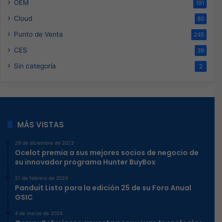
OEM
191
Cloud
80
Punto de Venta
245
CES
39
Sin categoría
2
MÁS VISTAS
29 de diciembre de 2023
Ocelot premia a sus mejores socios de negocio de
su innovador programa Hunter BuyBox
21 de febrero de 2024
Panduit Listo para la edición 25 de su Foro Anual
GSIC
4 de marzo de 2024