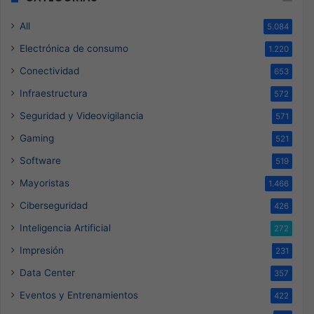
All
5.084
Electrónica de consumo
1.220
Conectividad
653
Infraestructura
572
Seguridad y Videovigilancia
571
Gaming
521
Software
519
Mayoristas
1.466
Ciberseguridad
426
Inteligencia Artificial
272
Impresión
231
Data Center
357
Eventos y Entrenamientos
422