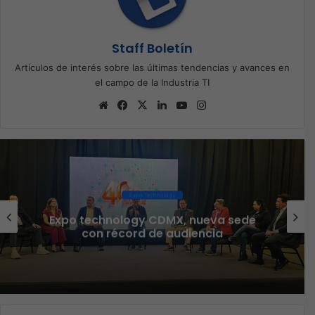
Staff Boletín
Artículos de interés sobre las últimas tendencias y avances en
el campo de la Industria TI
Sitio
Facebook
X
LinkedIn
YouTube
Instagram
web
Expo Technology
Expo technology CDMX, nueva sede
con récord de audiencia