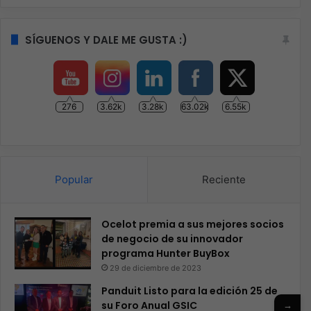
SÍGUENOS Y DALE ME GUSTA :)
276
3.62k
3.28k
63.02k
6.55k
Popular
Reciente
Ocelot premia a sus mejores socios
de negocio de su innovador
programa Hunter BuyBox
29 de diciembre de 2023
Panduit Listo para la edición 25 de
→
su Foro Anual GSIC