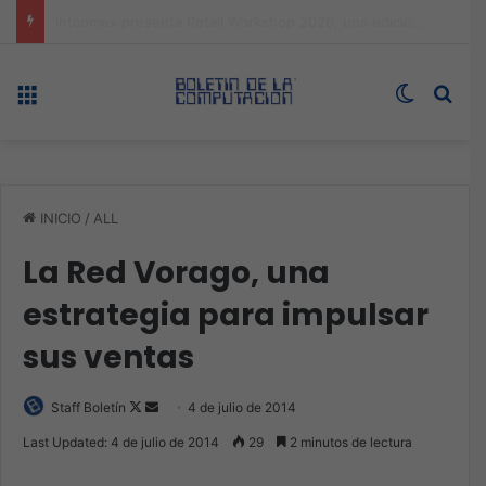
Expo technology CDMX, nueva sede con récord de audiencia
Menú
Switch s
Bus
INICIO
/
ALL
La Red Vorago, una
estrategia para impulsar
sus ventas
Follow
Send
Staff Boletín
4 de julio de 2014
on
an
Last Updated: 4 de julio de 2014
29
2 minutos de lectura
X
email