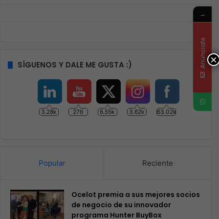
→
Anunciate
×
SÍGUENOS Y DALE ME GUSTA :)
3.28k
276
6.55k
3.62k
63.02k
Popular
Reciente
Ocelot premia a sus mejores socios
de negocio de su innovador
programa Hunter BuyBox