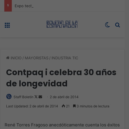
Expo technology CDMX, nueva sede con récord de audiencia
Menú
Switch s
Bus
INICIO
/
MAYORISTAS
/
INDUSTRIA TIC
Contpaq i celebra 30 años
de longevidad
Follow
Send
Staff Boletín
2 de abril de 2014
on
an
Last Updated: 2 de abril de 2014
21
3 minutos de lectura
X
email
René Torres Fragoso anecdóticamente cuenta los éxitos