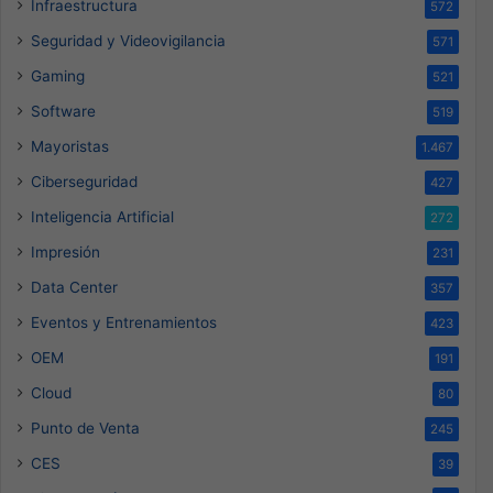
Infraestructura
572
Seguridad y Videovigilancia
571
Gaming
521
Software
519
Mayoristas
1.467
Ciberseguridad
427
Inteligencia Artificial
272
Impresión
231
Data Center
357
Eventos y Entrenamientos
423
OEM
191
Cloud
80
Punto de Venta
245
CES
39