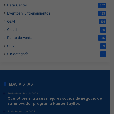
Data Center
357
Eventos y Entrenamientos
423
OEM
191
Cloud
80
Punto de Venta
245
CES
39
Sin categoría
2
MÁS VISTAS
29 de diciembre de 2023
Ocelot premia a sus mejores socios de negocio de
su innovador programa Hunter BuyBox
21 de febrero de 2024