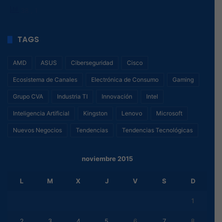
38
, 1
TAGS
AMD
ASUS
Ciberseguridad
Cisco
Ecosistema de Canales
Electrónica de Consumo
Gaming
Grupo CVA
Industria TI
Innovación
Intel
Inteligencia Artificial
Kingston
Lenovo
Microsoft
Nuevos Negocios
Tendencias
Tendencias Tecnológicas
noviembre 2015
L
M
X
J
V
S
D
1
2
3
4
5
6
7
8