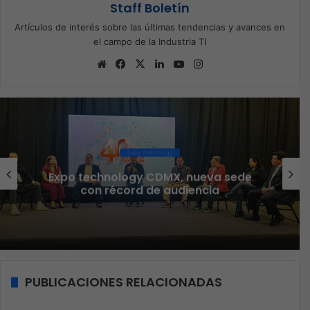
Staff Boletín
Artículos de interés sobre las últimas tendencias y avances en
el campo de la Industria TI
Sitio
Facebook
X
LinkedIn
YouTube
Instagram
web
Ciberseguridad
Veeam nombra a Fernando Zambrana
Country Manager para México
PUBLICACIONES RELACIONADAS