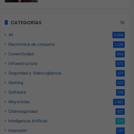
CATEGORÍAS
All
5.088
Electrónica de consumo
1.220
Conectividad
654
Infraestructura
572
Seguridad y Videovigilancia
571
Gaming
521
Software
519
Mayoristas
1.467
Ciberseguridad
427
Inteligencia Artificial
272
Impresión
231