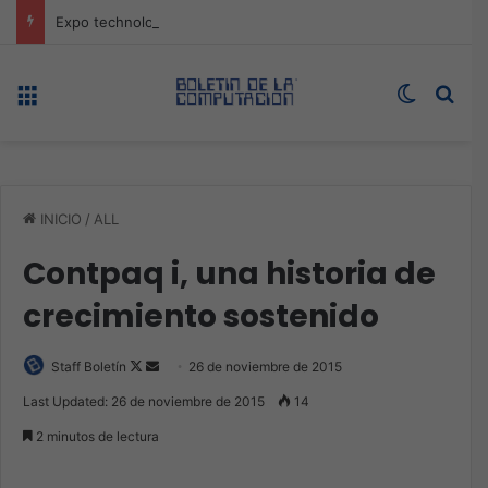
Expo technology CDMX, nueva sede con récord de audiencia
Menú
Switch s
Bus
INICIO
/
ALL
Contpaq i, una historia de
crecimiento sostenido
Follow
Send
Staff Boletín
26 de noviembre de 2015
on
an
Last Updated: 26 de noviembre de 2015
14
X
email
2 minutos de lectura