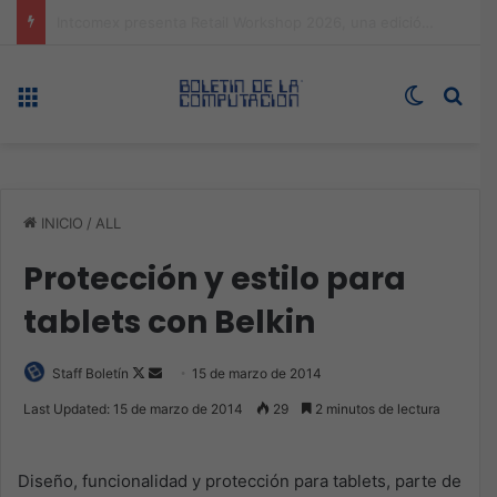
Expo technology CDMX, nueva sede con récord de audiencia
Menú
Switch s
Bus
INICIO
/
ALL
Protección y estilo para
tablets con Belkin
Follow
Send
Staff Boletín
15 de marzo de 2014
on
an
Last Updated: 15 de marzo de 2014
29
2 minutos de lectura
X
email
Diseño, funcionalidad y protección para tablets, parte de