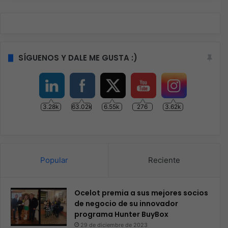
SÍGUENOS Y DALE ME GUSTA :)
3.28k
63.02k
6.55k
276
3.62k
Popular
Reciente
Ocelot premia a sus mejores socios
de negocio de su innovador
programa Hunter BuyBox
29 de diciembre de 2023