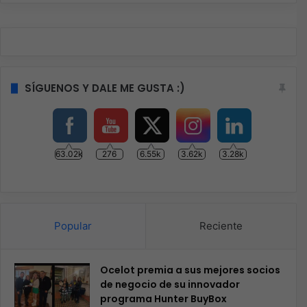
SÍGUENOS Y DALE ME GUSTA :)
63.02k
276
6.55k
3.62k
3.28k
Popular
Reciente
Ocelot premia a sus mejores socios
de negocio de su innovador
programa Hunter BuyBox