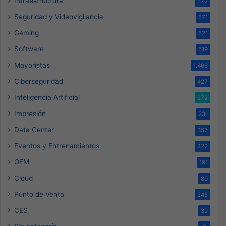
Infraestructura
572
Seguridad y Videovigilancia
571
Gaming
521
Software
519
Mayoristas
1.466
Ciberseguridad
427
Inteligencia Artificial
272
Impresión
231
Data Center
357
Eventos y Entrenamientos
422
OEM
191
Cloud
80
Punto de Venta
245
CES
39