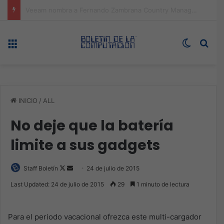
Omada presenta los nuevos Fusion Gateways que simplifican la implementación, reducen costos y aumentan la eficiencia operativa
Menú
Switch s
Bus
INICIO
/
ALL
No deje que la batería
limite a sus gadgets
Follow
Send
Staff Boletín
24 de julio de 2015
on
an
Last Updated: 24 de julio de 2015
29
1 minuto de lectura
X
email
Para el periodo vacacional ofrezca este multi-cargador