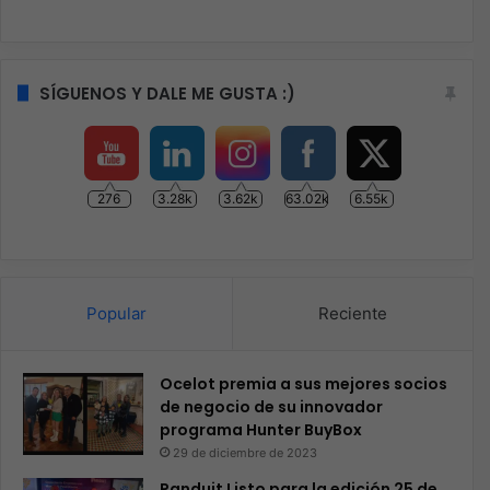
SÍGUENOS Y DALE ME GUSTA :)
276
3.28k
3.62k
63.02k
6.55k
Popular
Reciente
Ocelot premia a sus mejores socios
de negocio de su innovador
programa Hunter BuyBox
29 de diciembre de 2023
Panduit Listo para la edición 25 de