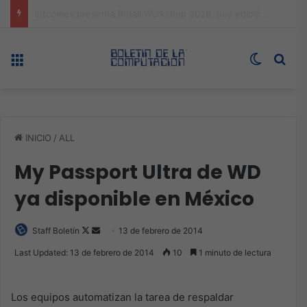
Expo technology CDMX, nueva sede con récord de audiencia
Menú
Switch s
Bus
INICIO
/
ALL
My Passport Ultra de WD
ya disponible en México
Follow
Send
Staff Boletín
13 de febrero de 2014
on
an
Last Updated: 13 de febrero de 2014
10
1 minuto de lectura
X
email
Los equipos automatizan la tarea de respaldar