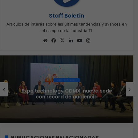
Staff Boletín
Artículos de interés sobre las últimas tendencias y avances en
el campo de la Industria TI
Sitio
Facebook
X
LinkedIn
YouTube
Instagram
web
Expo Technology
Expo technology CDMX, nueva sede
con récord de audiencia
PUBLICACIONES RELACIONADAS