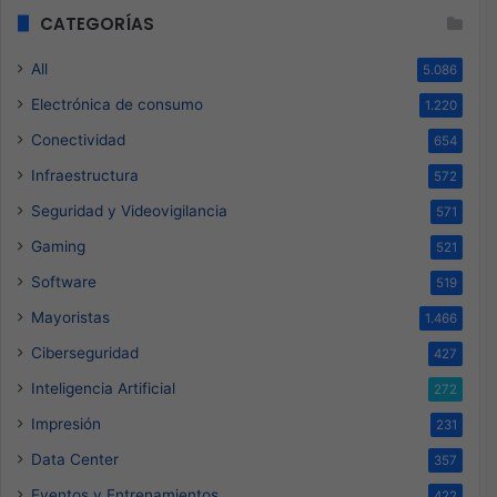
CATEGORÍAS
All
5.086
Electrónica de consumo
1.220
Conectividad
654
Infraestructura
572
Seguridad y Videovigilancia
571
Gaming
521
Software
519
Mayoristas
1.466
Ciberseguridad
427
Inteligencia Artificial
272
Impresión
231
Data Center
357
Eventos y Entrenamientos
422