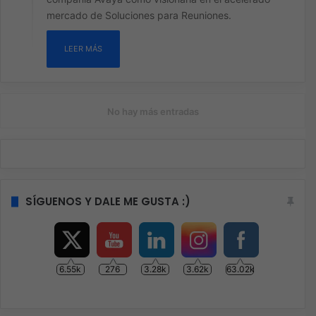
mercado de Soluciones para Reuniones.
LEER MÁS
No hay más entradas
SÍGUENOS Y DALE ME GUSTA :)
6.55k
276
3.28k
3.62k
63.02k